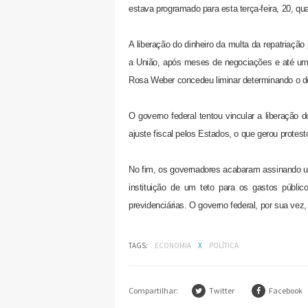
estava programado para esta terça-feira, 20, q
A liberação do dinheiro da multa da repatriaçã
a União, após meses de negociações e até uma
Rosa Weber concedeu liminar determinando o de
O governo federal tentou vincular a liberação
ajuste fiscal pelos Estados, o que gerou protes
No fim, os governadores acabaram assinando
instituição de um teto para os gastos públi
previdenciárias. O governo federal, por sua vez,
TAGS:
ECONOMIA
X
POLÍTICA
Compartilhar:
Twitter
Facebook