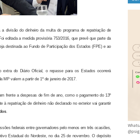
CLÍ
ra a divisão do dinheiro da multa do programa de repatriação de
Foi editada a medida provisória 753/2016, que prevê que parte da
seja destinada ao Fundo de Participação dos Estados (FPE) e ao
extra do Diário Oficial, o repasse para os Estados ocorrerá
a MP valem a partir de 1º de janeiro de 2017.
çam frente a despesas de fim de ano, como o pagamento do 13º
te à repatriação de dinheiro não declarado no exterior vai garantir
idos
.
WhatsA
cussões federais entre governadores pelo menos em três ocasiões,
@psig
tivo Estadual do Nordeste, no dia 25 de novembro. O depósito