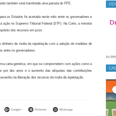
uando também será transferida uma parcela do FPE.
OD
o para os Estados foi acertada neste mês entre os governadores e
 ação no Supremo Tribunal Federal (STF). Na Corte, a ministra
pósito dos recursos em juízo.
 do dinheiro da multa da repatriação com a adoção de medidas de
tos entre os governadores.
84 999
 uma carta genérica, em que se comprometem com ações como a
CAS
cos por dez anos e o aumento das alíquotas das contribuições
 assentiu na liberação dos recursos da multa da repatriação.
Google+
Pinterest
Whatsapp