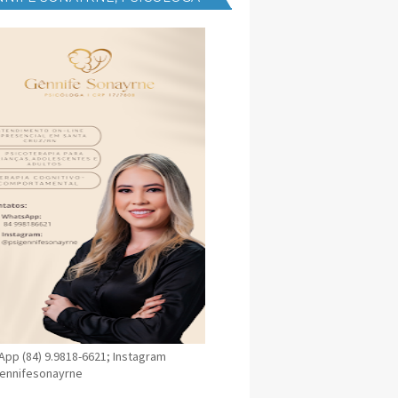
NICA EM SANTA CRUZ
pp (84) 9.9818-6621; Instagram
ennifesonayrne