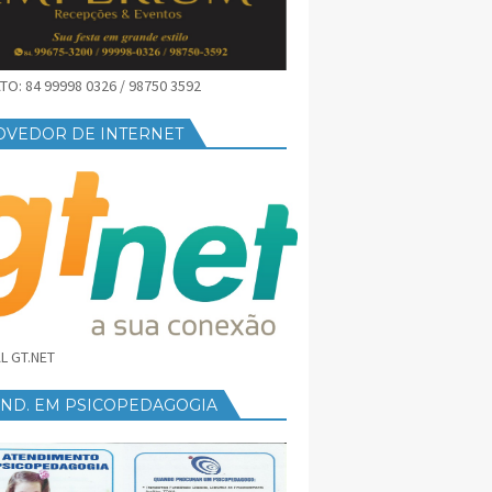
O: 84 99998 0326 / 98750 3592
OVEDOR DE INTERNET
L GT.NET
END. EM PSICOPEDAGOGIA