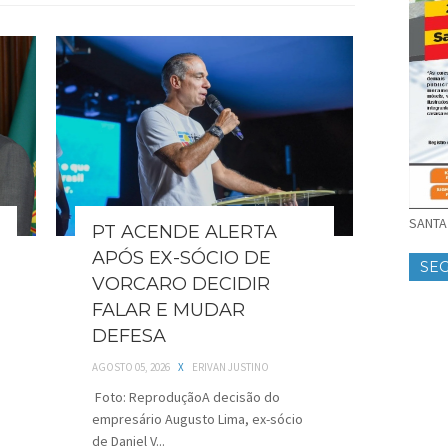
SANTA 
PT ACENDE ALERTA
APÓS EX-SÓCIO DE
SE
VORCARO DECIDIR
FALAR E MUDAR
DEFESA
AGOSTO 05, 2026
X
ERIVAN JUSTINO
Foto: ReproduçãoA decisão do
empresário Augusto Lima, ex-sócio
de Daniel V...