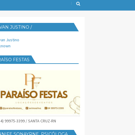
VAN JUSTINO /
IJUST@YAHOO.COM.BR
van Justino
known
AÍSO FESTAS
(84) 99975-3399 / SANTA CRUZ-RN
NNIFE SONAYRNE, PSICÓLOGA