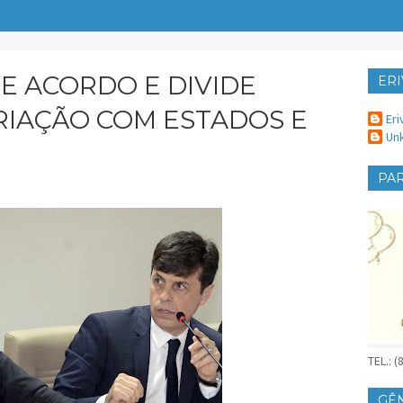
 ACORDO E DIVIDE
ERI
ER
RIAÇÃO COM ESTADOS E
Eri
Un
PAR
TEL.: 
GÊ