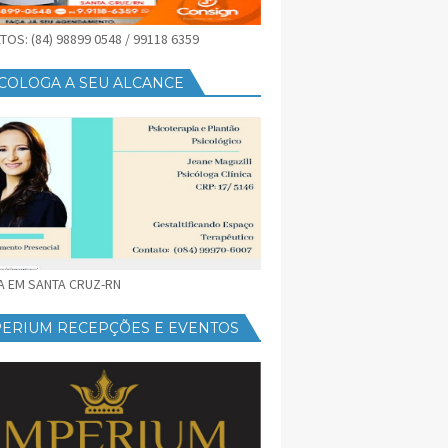
OS: (84) 98899 0548 / 99118 6359
COLOGA A SEU ALCANCE
CA EM SANTA CRUZ-RN
PERIUM RECEPÇÕES E EVENTOS