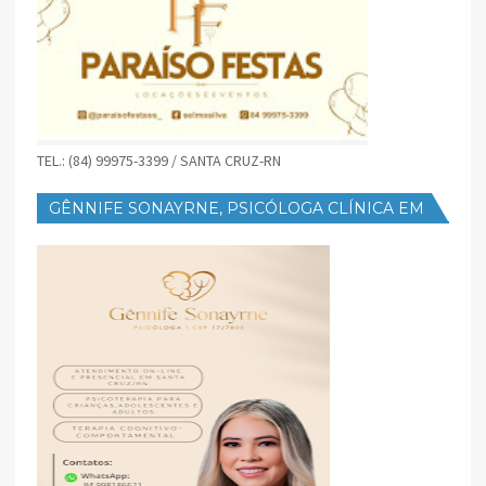
TEL.: (84) 99975-3399 / SANTA CRUZ-RN
GÊNNIFE SONAYRNE, PSICÓLOGA CLÍNICA EM
SANTA CRUZ