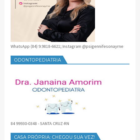
WhatsApp (84) 9.9818-6621; Instagram @psigennifesonayrne
ODONTOPEDIATRIA
84 99930-0348 - SANTA CRUZ-RN
CASA PRÓPRIA: CHEGOU SUA VEZ!