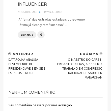
INFLUENCER
AGOSTO 06, 2026
X
ERIVAN JUSTINO
A "fama" das estradas estaduais do governo
Fátima já alcançaram "sucesso" ...
LEIA MAIS
ANTERIOR
PRÓXIMA
DATAFOLHA ANALISA
O MAESTRO DO CAPS II,
DESEMPENHO DE
CRISANTO DANTAS, APRESENTA
PRESIDENCIÁVEIS EM SEIS
TRABALHO EM CONGRESSO
ESTADOS E NO DF
NACIONAL DE SAÚDE EM
MANAUS-AM
NENHUM COMENTÁRIO:
Seu comentário passará por uma avaliação...