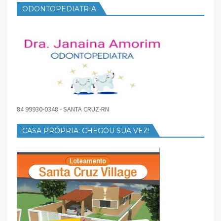
ODONTOPEDIATRIA
84 99930-0348 - SANTA CRUZ-RN
CASA PRÓPRIA: CHEGOU SUA VEZ!