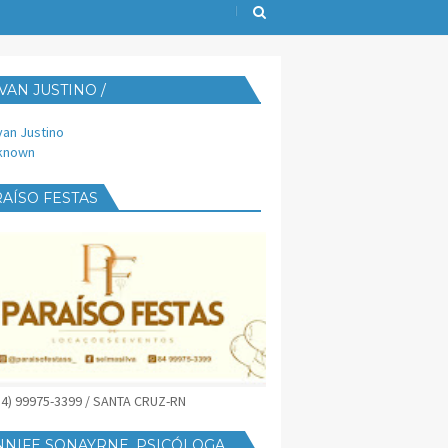
VAN JUSTINO /
IJUST@YAHOO.COM.BR
van Justino
known
AÍSO FESTAS
(84) 99975-3399 / SANTA CRUZ-RN
NNIFE SONAYRNE, PSICÓLOGA