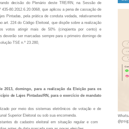
derando decisão do Plenário deste TRE/RN, na Sessão de
CLÍ
.º 435-80.2012.6.20.0068, que aplicou a pena de cassação de
jes Pintadas, pela prática de conduta vedada, relativamente
 art. 224 do Código Eleitoral, que dispõe sobre a realização
os votos atingir mais de 50% (cinqüenta por cento) e
es deverão ser marcadas sempre para o primeiro domingo de
solução TSE n.º 23.280,
e 2013, domingo, para a realização da Eleição para os
icípio de Lajes Pintadas/RN, para o exercício de mandato
alizado por meio dos sistemas eletrônicos de votação e de
WhatsA
bunal Superior Eleitoral ou sob sua encomenda.
@psig
stantes do cadastro eleitoral em situação regular e com
m dias antes da data marcada para as novas eleições.