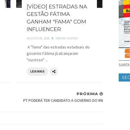
[VÍDEO] ESTRADAS NA
GESTÃO FÁTIMA
GANHAM "FAMA" COM
INFLUENCER
AGOSTO 06, 2026
X
ERIVAN JUSTINO
A "fama" das estradas estaduais do
governo Fátima já alcançaram
"sucesso" ...
SANTA 
LEIA MAIS
SE
PRÓXIMA
PT PODERÁ TER CANDIDATO A GOVERNO DO RN