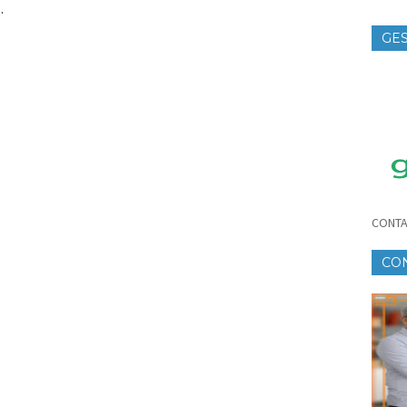
.
GES
TE
CONTA
CO
CR