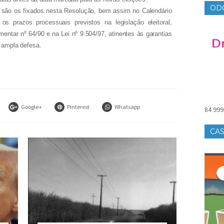
OD
is são os fixados nesta Resolução, bem assim no Calendário
os prazos processuais previstos na legislação eleitoral,
ntar nº 64/90 e na Lei nº 9.504/97, atinentes às garantias
a ampla defesa.
Google+
Pinterest
Whatsapp
84 999
CAS