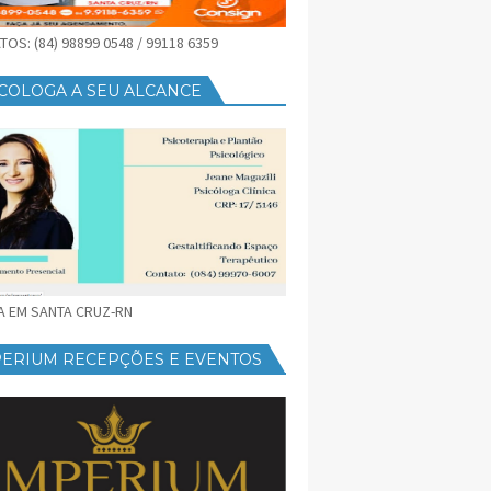
OS: (84) 98899 0548 / 99118 6359
COLOGA A SEU ALCANCE
CA EM SANTA CRUZ-RN
PERIUM RECEPÇÕES E EVENTOS