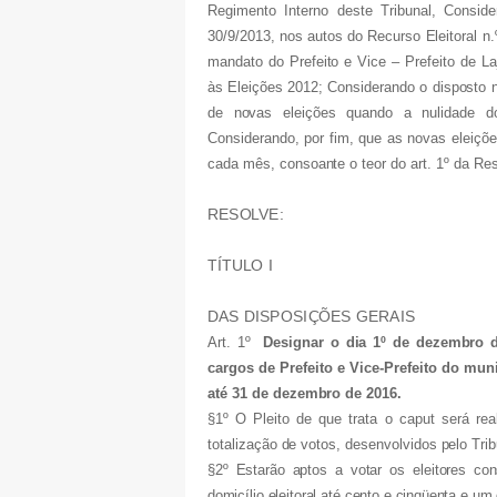
Regimento Interno deste Tribunal, Consi
30/9/2013, nos autos do Recurso Eleitoral n
mandato do Prefeito e Vice – Prefeito de La
às Eleições 2012; Considerando o disposto no
de novas eleições quando a nulidade d
Considerando, por fim, que as novas eleiçõ
cada mês, consoante o teor do art. 1º da Re
RESOLVE:
TÍTULO I
DAS DISPOSIÇÕES GERAIS
Art. 1º
Designar o dia 1º de dezembro d
cargos de Prefeito e Vice-Prefeito do mun
até 31 de dezembro de 2016.
§1º O Pleito de que trata o caput será re
totalização de votos, desenvolvidos pelo Tri
§2º Estarão aptos a votar os eleitores con
domicílio eleitoral até cento e cinqüenta e u