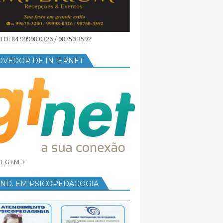
O: 84 99998 0326 / 98750 3592
OVEDOR DE INTERNET
L GT.NET
END. EM PSICOPEDAGOGIA