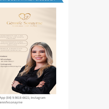
NICA EM SANTA CRUZ
pp (84) 9.9818-6621; Instagram
ennifesonayrne