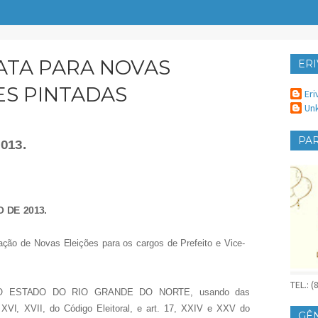
ATA PARA NOVAS
ERI
ER
ES PINTADAS
Eri
Un
PAR
013.
 DE 2013.
zação de Novas Eleições para os cargos de Prefeito e Vice-
TEL.: 
O ESTADO DO RIO GRANDE DO NORTE, usando das
e XVI, XVII, do Código Eleitoral, e art. 17, XXIV e XXV do
GÊ