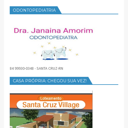
ODONTOPEDIATRIA
84 99930-0348 - SANTA CRUZ-RN
CASA PRÓPRIA: CHEGOU SUA VEZ!