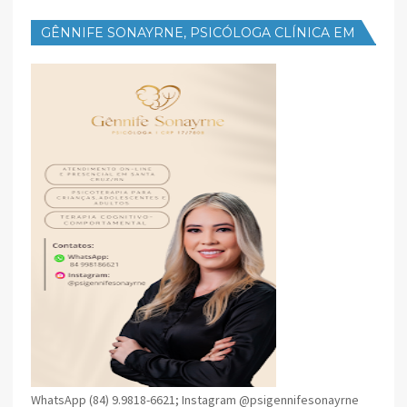
GÊNNIFE SONAYRNE, PSICÓLOGA CLÍNICA EM
SANTA CRUZ
WhatsApp (84) 9.9818-6621; Instagram @psigennifesonayrne