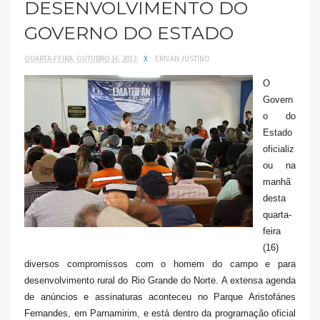
DESENVOLVIMENTO DO
GOVERNO DO ESTADO
QUARTA-FEIRA, OUTUBRO 16, 2013
X
ERIVAN JUSTINO
O
Govern
o do
Estado
oficializ
ou na
manhã
desta
quarta-
feira
(16)
diversos compromissos com o homem do campo e para
desenvolvimento rural do Rio Grande do Norte. A extensa agenda
de anúncios e assinaturas aconteceu no Parque Aristofánes
Fernandes, em Parnamirim, e está dentro da programação oficial