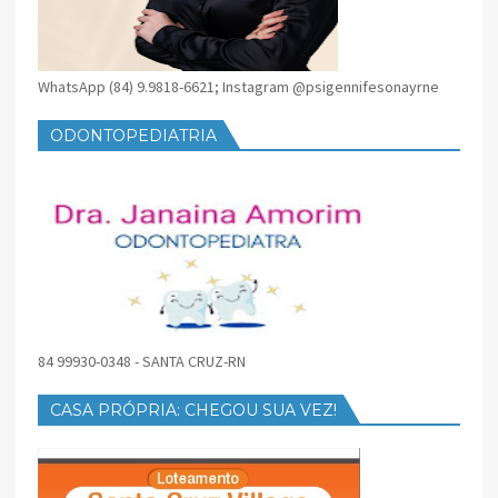
WhatsApp (84) 9.9818-6621; Instagram @psigennifesonayrne
ODONTOPEDIATRIA
84 99930-0348 - SANTA CRUZ-RN
CASA PRÓPRIA: CHEGOU SUA VEZ!