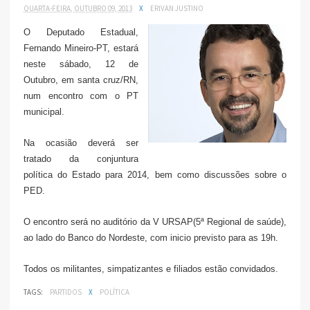
QUARTA-FEIRA, OUTUBRO 09, 2013
X
ERIVAN JUSTINO
O Deputado Estadual,
Fernando Mineiro-PT, estará
neste sábado, 12 de
Outubro, em santa cruz/RN,
num encontro com o PT
municipal.
Na ocasião deverá ser
tratado da conjuntura
política do Estado para 2014, bem como discussões sobre o
PED.
O encontro será no auditório da V URSAP(5ª Regional de saúde),
ao lado do Banco do Nordeste, com inicio previsto para as 19h.
Todos os militantes, simpatizantes e filiados estão convidados.
TAGS:
PARTIDOS
X
POLÍTICA