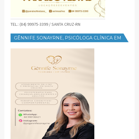
TEL.: (84) 99975-3399 / SANTA CRUZ-RN
GÊNNIFE SONAYRNE, PSICÓLOGA CLÍNICA EM
SANTA CRUZ