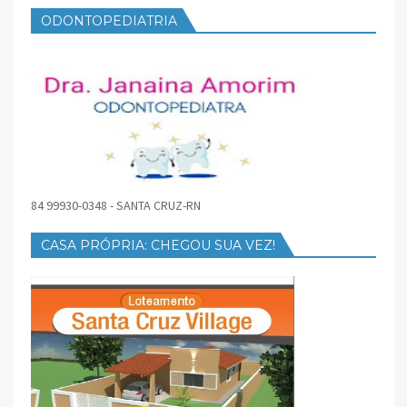
ODONTOPEDIATRIA
84 99930-0348 - SANTA CRUZ-RN
CASA PRÓPRIA: CHEGOU SUA VEZ!