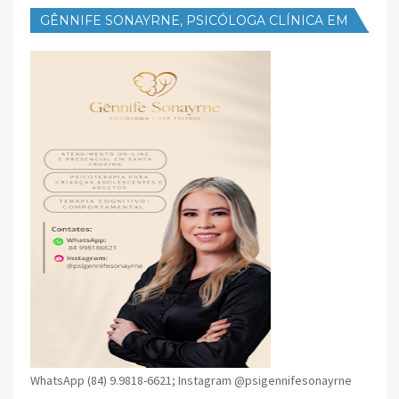
GÊNNIFE SONAYRNE, PSICÓLOGA CLÍNICA EM
SANTA CRUZ
WhatsApp (84) 9.9818-6621; Instagram @psigennifesonayrne