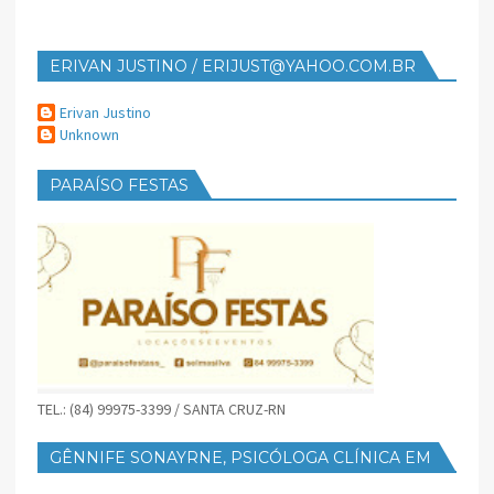
ERIVAN JUSTINO / ERIJUST@YAHOO.COM.BR
Erivan Justino
Unknown
PARAÍSO FESTAS
TEL.: (84) 99975-3399 / SANTA CRUZ-RN
GÊNNIFE SONAYRNE, PSICÓLOGA CLÍNICA EM
SANTA CRUZ