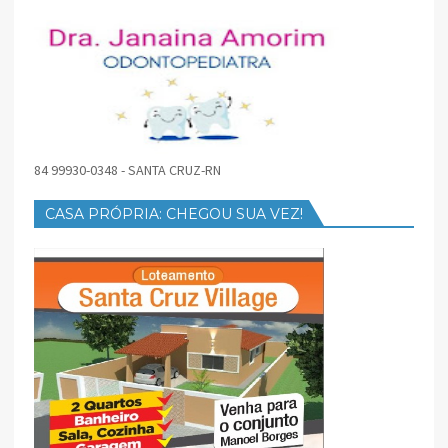
84 99930-0348 - SANTA CRUZ-RN
CASA PRÓPRIA: CHEGOU SUA VEZ!