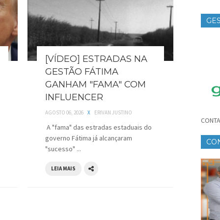
GES
TE
[VÍDEO] ESTRADAS NA
GESTÃO FÁTIMA
GANHAM "FAMA" COM
INFLUENCER
AGOSTO 06, 2026
X
ERIVAN JUSTINO
CONTA
A "fama" das estradas estaduais do
governo Fátima já alcançaram
CO
"sucesso" ...
CR
LEIA MAIS