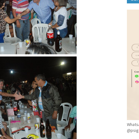
CLÍ
WhatsA
@psig