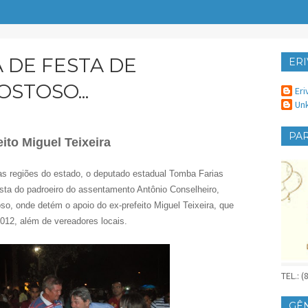
 DE FESTA DE
ERI
ER
STOSO...
Eri
Un
PAR
eito Miguel Teixeira
as regiões do estado, o deputado estadual Tomba Farias
esta do padroeiro do assentamento Antônio Conselheiro,
so, onde detém o apoio do ex-prefeito Miguel Teixeira, que
2012, além de vereadores locais.
TEL.: 
GÊ