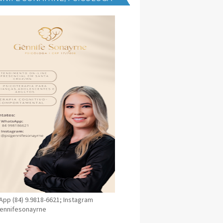
NICA EM SANTA CRUZ
pp (84) 9.9818-6621; Instagram
ennifesonayrne