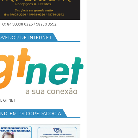
O: 84 99998 0326 / 98750 3592
OVEDOR DE INTERNET
L GT.NET
END. EM PSICOPEDAGOGIA