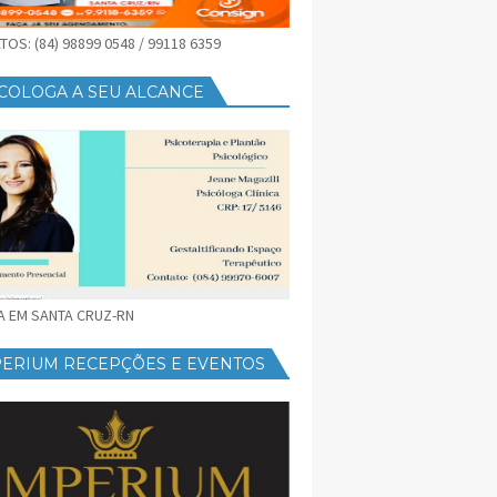
OS: (84) 98899 0548 / 99118 6359
COLOGA A SEU ALCANCE
CA EM SANTA CRUZ-RN
PERIUM RECEPÇÕES E EVENTOS