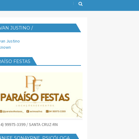
VAN JUSTINO /
IJUST@YAHOO.COM.BR
van Justino
known
AÍSO FESTAS
(84) 99975-3399 / SANTA CRUZ-RN
NNIFE SONAYRNE, PSICÓLOGA