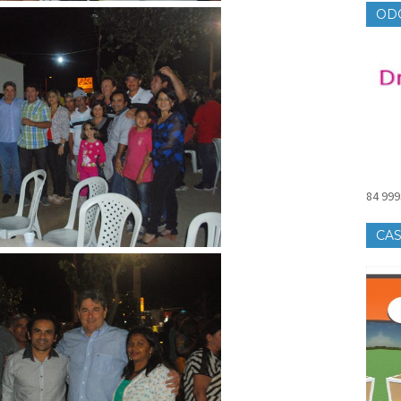
OD
84 999
CAS