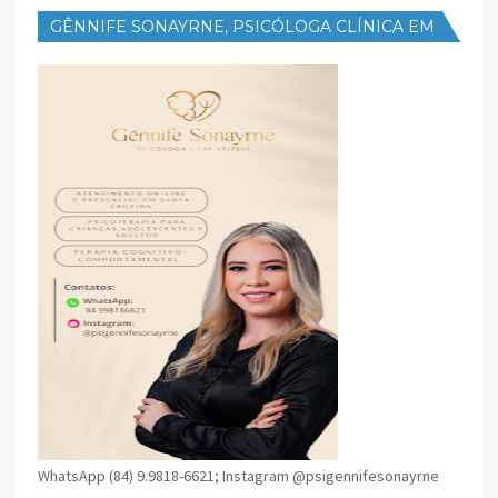
GÊNNIFE SONAYRNE, PSICÓLOGA CLÍNICA EM
SANTA CRUZ
WhatsApp (84) 9.9818-6621; Instagram @psigennifesonayrne