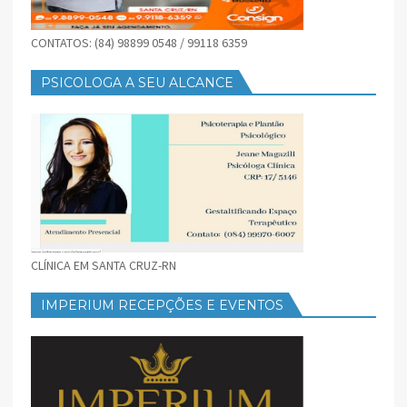
CONTATOS: (84) 98899 0548 / 99118 6359
PSICOLOGA A SEU ALCANCE
CLÍNICA EM SANTA CRUZ-RN
IMPERIUM RECEPÇÕES E EVENTOS