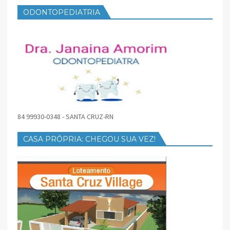
ODONTOPEDIATRIA
84 99930-0348 - SANTA CRUZ-RN
CASA PRÓPRIA: CHEGOU SUA VEZ!