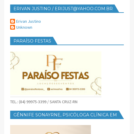
ERIVAN JUSTINO / ERIJUST@YAHOO.COM.BR
Erivan Justino
Unknown
PARAÍSO FESTAS
TEL.: (84) 99975-3399 / SANTA CRUZ-RN
GÊNNIFE SONAYRNE, PSICÓLOGA CLÍNICA EM
SANTA CRUZ