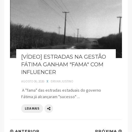
[VÍDEO] ESTRADAS NA GESTÃO
FÁTIMA GANHAM "FAMA" COM
INFLUENCER
AGOSTO 06, 2026
X
ERIVAN JUSTINO
A "fama" das estradas estaduais do governo
Fátima já alcançaram "sucesso" ...
LEIA MAIS
ANTERIOR
PRÓXIMA