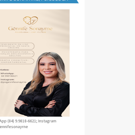
NICA EM SANTA CRUZ
pp (84) 9.9818-6621; Instagram
ennifesonayrne