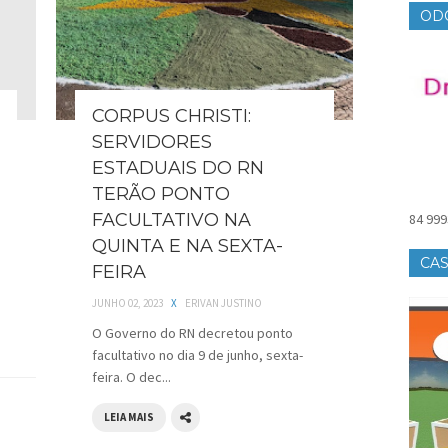
OD
CORPUS CHRISTI:
SERVIDORES
ESTADUAIS DO RN
TERÃO PONTO
FACULTATIVO NA
84 999
QUINTA E NA SEXTA-
CAS
FEIRA
JUNHO 02, 2023
X
ERIVAN JUSTINO
O Governo do RN decretou ponto
facultativo no dia 9 de junho, sexta-
feira. O dec...
LEIA MAIS