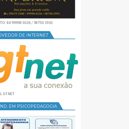
O: 84 99998 0326 / 98750 3592
OVEDOR DE INTERNET
L GT.NET
END. EM PSICOPEDAGOGIA