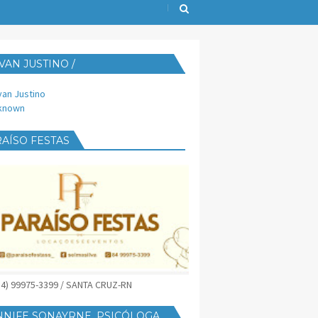
VAN JUSTINO /
IJUST@YAHOO.COM.BR
van Justino
known
AÍSO FESTAS
(84) 99975-3399 / SANTA CRUZ-RN
NNIFE SONAYRNE, PSICÓLOGA