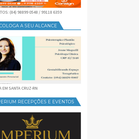
OS: (84) 98899 0548 / 99118 6359
COLOGA A SEU ALCANCE
CA EM SANTA CRUZ-RN
PERIUM RECEPÇÕES E EVENTOS