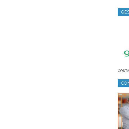
GES
TE
CONTA
CO
CR