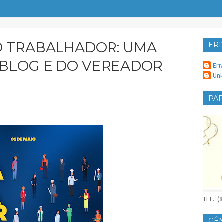
 DO TRABALHADOR: UMA
ERI
ER
BLOG E DO VEREADOR
Eri
Un
PAR
TEL.: 
GÊ