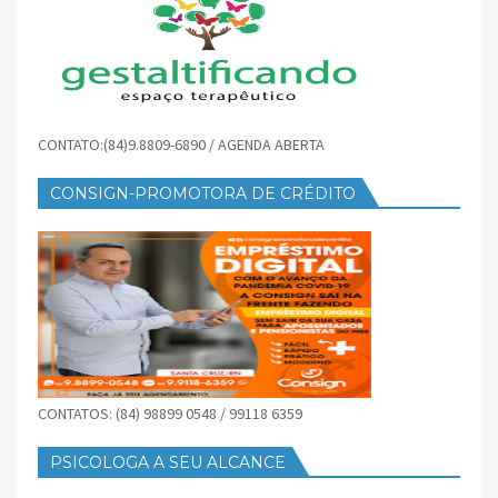
CONTATO:(84)9.8809-6890 / AGENDA ABERTA
CONSIGN-PROMOTORA DE CRÉDITO
CONTATOS: (84) 98899 0548 / 99118 6359
PSICOLOGA A SEU ALCANCE