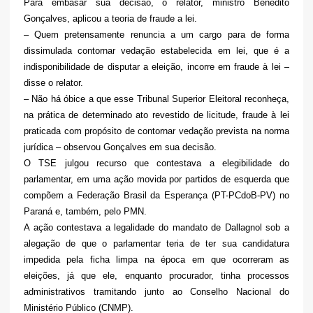
Para embasar sua decisão, o relator, ministro Benedito
Gonçalves, aplicou a teoria de fraude a lei.
– Quem pretensamente renuncia a um cargo para de forma
dissimulada contornar vedação estabelecida em lei, que é a
indisponibilidade de disputar a eleição, incorre em fraude à lei –
disse o relator.
– Não há óbice a que esse Tribunal Superior Eleitoral reconheça,
na prática de determinado ato revestido de licitude, fraude à lei
praticada com propósito de contornar vedação prevista na norma
jurídica – observou Gonçalves em sua decisão.
O TSE julgou recurso que contestava a elegibilidade do
parlamentar, em uma ação movida por partidos de esquerda que
compõem a Federação Brasil da Esperança (PT-PCdoB-PV) no
Paraná e, também, pelo PMN.
A ação contestava a legalidade do mandato de Dallagnol sob a
alegação de que o parlamentar teria de ter sua candidatura
impedida pela ficha limpa na época em que ocorreram as
eleições, já que ele, enquanto procurador, tinha processos
administrativos tramitando junto ao Conselho Nacional do
Ministério Público (CNMP).