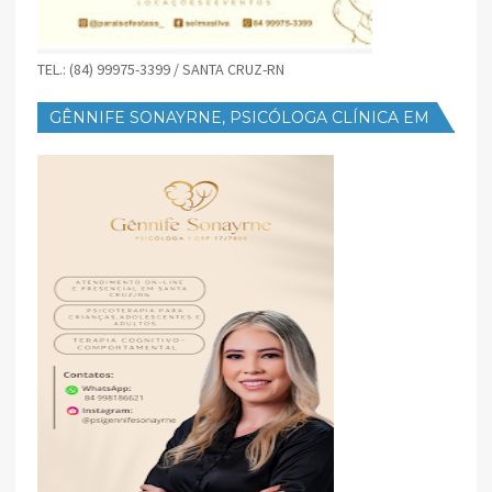
TEL.: (84) 99975-3399 / SANTA CRUZ-RN
GÊNNIFE SONAYRNE, PSICÓLOGA CLÍNICA EM
SANTA CRUZ