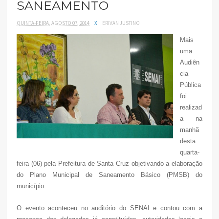
SANEAMENTO
QUINTA-FEIRA, AGOSTO 07, 2014
X
ERIVAN JUSTINO
Mais
uma
Audiên
cia
Pública
foi
realizad
a na
manhã
desta
quarta-
feira (06) pela Prefeitura de Santa Cruz objetivando a elaboração
do Plano Municipal de Saneamento Básico (PMSB) do
município.
O evento aconteceu no auditório do SENAI e contou com a