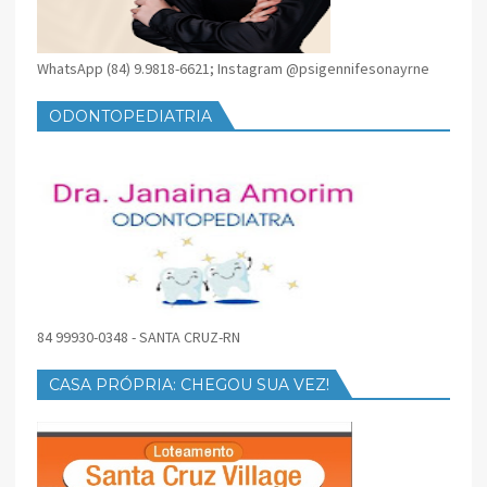
WhatsApp (84) 9.9818-6621; Instagram @psigennifesonayrne
ODONTOPEDIATRIA
84 99930-0348 - SANTA CRUZ-RN
CASA PRÓPRIA: CHEGOU SUA VEZ!