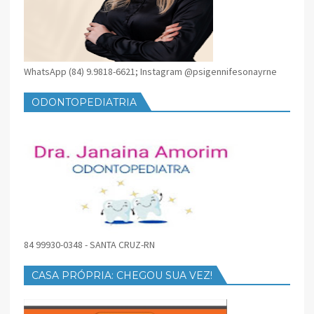
WhatsApp (84) 9.9818-6621; Instagram @psigennifesonayrne
ODONTOPEDIATRIA
84 99930-0348 - SANTA CRUZ-RN
CASA PRÓPRIA: CHEGOU SUA VEZ!