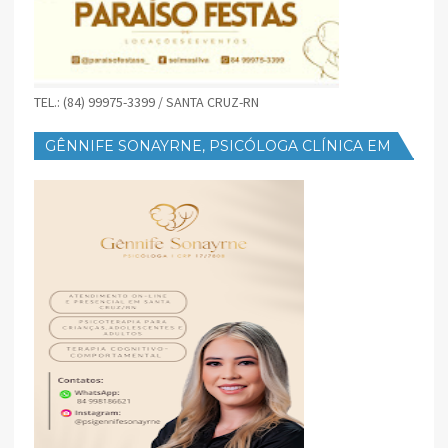
TEL.: (84) 99975-3399 / SANTA CRUZ-RN
GÊNNIFE SONAYRNE, PSICÓLOGA CLÍNICA EM
SANTA CRUZ