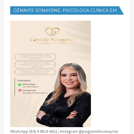
GÊNNIFE SONAYRNE, PSICÓLOGA CLÍNICA EM
SANTA CRUZ
WhatsApp (84) 9.9818-6621; Instagram @psigennifesonayrne