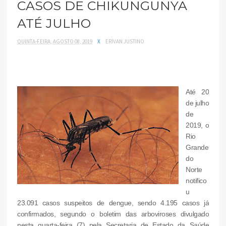
CASOS DE CHIKUNGUNYA
ATÉ JULHO
QUINTA-FEIRA, AGOSTO 08, 2019
X
ERIVAN JUSTINO
Até 20
de julho
de
2019, o
Rio
Grande
do
Norte
notifico
u
23.091 casos suspeitos de dengue, sendo 4.195 casos já
confirmados, segundo o boletim das arboviroses divulgado
nesta quarta-feira (7) pela Secretaria de Estado da Saúde