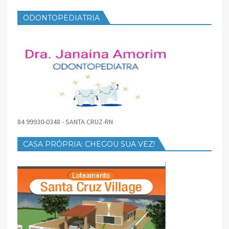
ODONTOPEDIATRIA
84 99930-0348 - SANTA CRUZ-RN
CASA PRÓPRIA: CHEGOU SUA VEZ!