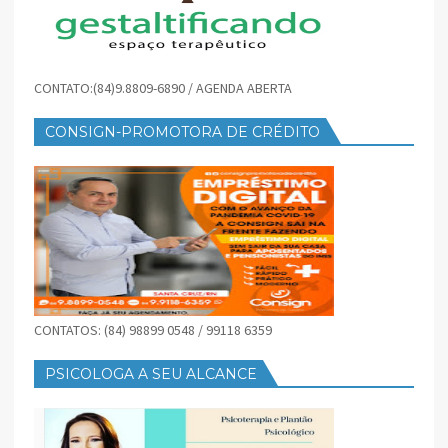
CONTATO:(84)9.8809-6890 / AGENDA ABERTA
CONSIGN-PROMOTORA DE CRÉDITO
CONTATOS: (84) 98899 0548 / 99118 6359
PSICOLOGA A SEU ALCANCE