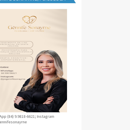
NICA EM SANTA CRUZ
pp (84) 9.9818-6621; Instagram
ennifesonayrne