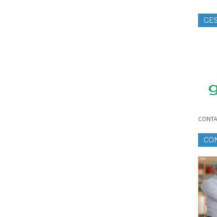
GES
TE
CONTA
CO
CR