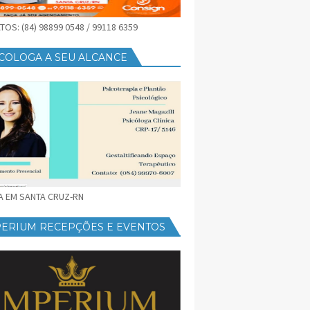
OS: (84) 98899 0548 / 99118 6359
COLOGA A SEU ALCANCE
CA EM SANTA CRUZ-RN
PERIUM RECEPÇÕES E EVENTOS