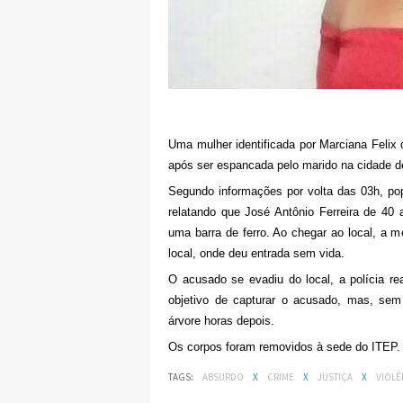
Uma mulher identificada por Marciana Felix
após ser espancada pelo marido na cidade 
Segundo informações por volta das 03h, pop
relatando que José Antônio Ferreira de 40
uma barra de ferro. Ao chegar ao local, a m
local, onde deu entrada sem vida.
O acusado se evadiu do local, a polícia r
objetivo de capturar o acusado, mas, se
árvore horas depois.
Os corpos foram removidos à sede do ITEP.
TAGS:
ABSURDO
X
CRIME
X
JUSTIÇA
X
VIOLÊ