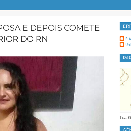
POSA E DEPOIS COMETE
ERI
ER
ERIOR DO RN
Eri
Un
O
PAR
TEL.: 
GÊ