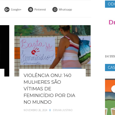
OD
Google+
Pinterest
Whatsapp
84 999
CAS
VIOLÊNCIA ONU: 140
MULHERES SÃO
VÍTIMAS DE
FEMINICÍDIO POR DIA
NO MUNDO
NOVEMBRO 26, 2024
X
ERIVAN JUSTINO