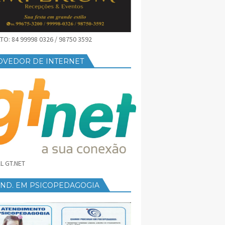
O: 84 99998 0326 / 98750 3592
OVEDOR DE INTERNET
L GT.NET
END. EM PSICOPEDAGOGIA