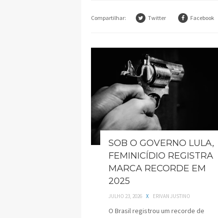
Compartilhar:
Twitter
Facebook
SOB O GOVERNO LULA,
FEMINICÍDIO REGISTRA
MARCA RECORDE EM
2025
JULHO 23, 2026
X
ERIVAN JUSTINO
O Brasil registrou um recorde de