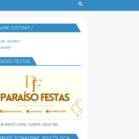
VAN JUSTINO /
IJUST@YAHOO.COM.BR
van Justino
known
AÍSO FESTAS
(84) 99975-3399 / SANTA CRUZ-RN
NNIFE SONAYRNE, PSICÓLOGA