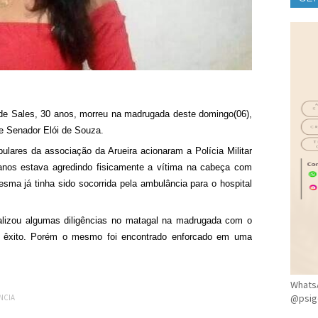
CLÍ
 de Sales, 30 anos, morreu na madrugada deste domingo(06),
de Senador Elói de Souza.
ulares da associação da Arueira acionaram a Polícia Militar
 anos estava agredindo fisicamente a vítima na cabeça com
esma já tinha sido socorrida pela ambulância para o hospital
ealizou algumas diligências no matagal na madrugada com o
m êxito. Porém o mesmo foi encontrado enforcado em uma
WhatsA
@psig
NCIA