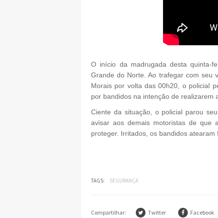
O início da madrugada desta quinta-fei
Grande do Norte. Ao trafegar com seu v
Morais por volta das 00h20, o policial
por bandidos na intenção de realizarem a
Ciente da situação, o policial parou se
avisar aos demais motoristas de que 
proteger. Irritados, os bandidos atearam
TAGS:
SEGURANÇA
Compartilhar:
Twitter
Facebook