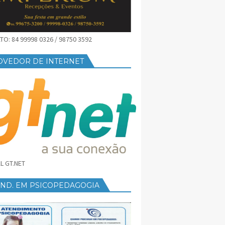
O: 84 99998 0326 / 98750 3592
OVEDOR DE INTERNET
L GT.NET
END. EM PSICOPEDAGOGIA