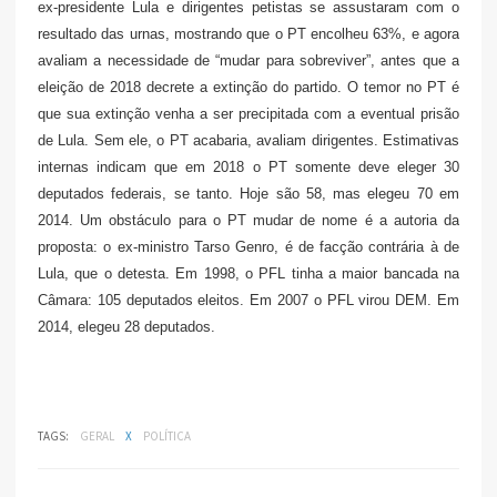
ex-presidente Lula e dirigentes petistas se assustaram com o
resultado das urnas, mostrando que o PT encolheu 63%, e agora
avaliam a necessidade de “mudar para sobreviver”, antes que a
eleição de 2018 decrete a extinção do partido.
O temor no PT é
que sua extinção venha a ser precipitada com a eventual prisão
de Lula. Sem ele, o PT acabaria, avaliam dirigentes.
Estimativas
internas indicam que em 2018 o PT somente deve eleger 30
deputados federais, se tanto. Hoje são 58, mas elegeu 70 em
2014.
Um obstáculo para o PT mudar de nome é a autoria da
proposta: o ex-ministro Tarso Genro, é de facção contrária à de
Lula, que o detesta.
Em 1998, o PFL tinha a maior bancada na
Câmara: 105 deputados eleitos. Em 2007 o PFL virou DEM. Em
2014, elegeu 28 deputados.
TAGS:
GERAL
X
POLÍTICA