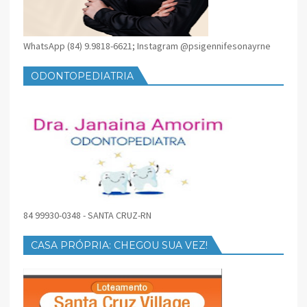
WhatsApp (84) 9.9818-6621; Instagram @psigennifesonayrne
ODONTOPEDIATRIA
84 99930-0348 - SANTA CRUZ-RN
CASA PRÓPRIA: CHEGOU SUA VEZ!