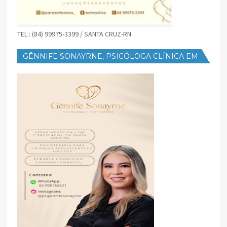
TEL.: (84) 99975-3399 / SANTA CRUZ-RN
GÊNNIFE SONAYRNE, PSICÓLOGA CLÍNICA EM
SANTA CRUZ