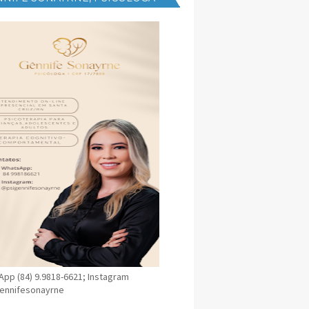
NICA EM SANTA CRUZ
pp (84) 9.9818-6621; Instagram
ennifesonayrne