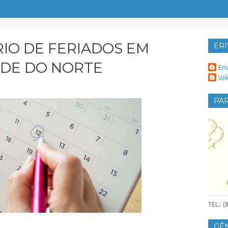
IO DE FERIADOS EM
ERI
ER
NDE DO NORTE
Eri
Un
PAR
TEL.: 
GÊ