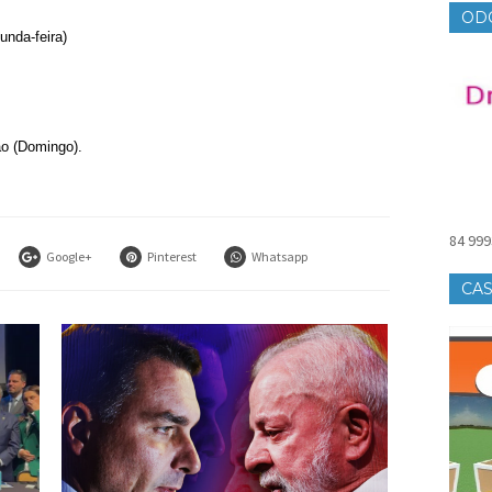
OD
unda-feira)
o (Domingo).
84 999
Google+
Pinterest
Whatsapp
CAS