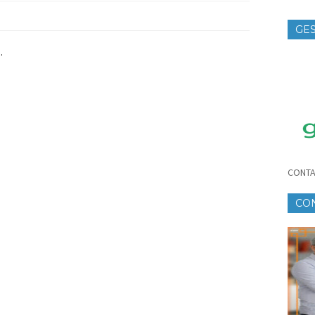
GES
TE
.
CONTA
CO
CR