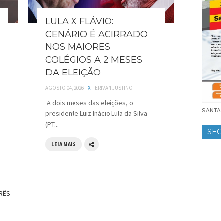
LULA X FLÁVIO:
CENÁRIO É ACIRRADO
NOS MAIORES
COLÉGIOS A 2 MESES
DA ELEIÇÃO
AGOSTO 04, 2026
X
ERIVAN JUSTINO
A dois meses das eleições, o
SANTA 
presidente Luiz Inácio Lula da Silva
(PT...
SE
LEIA MAIS
TRÊS