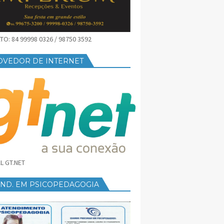
O: 84 99998 0326 / 98750 3592
OVEDOR DE INTERNET
L GT.NET
END. EM PSICOPEDAGOGIA