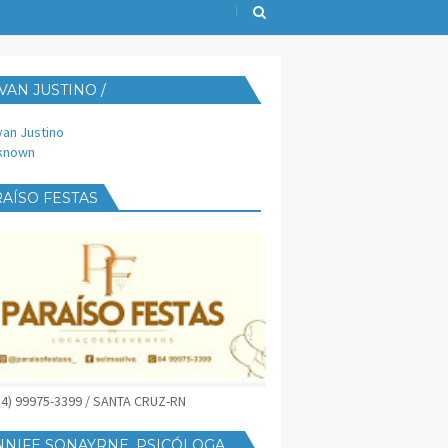
VAN JUSTINO /
IJUST@YAHOO.COM.BR
van Justino
known
AÍSO FESTAS
(84) 99975-3399 / SANTA CRUZ-RN
NNIFE SONAYRNE, PSICÓLOGA