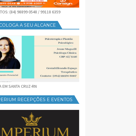
OS: (84) 98899 0548 / 99118 6359
COLOGA A SEU ALCANCE
CA EM SANTA CRUZ-RN
PERIUM RECEPÇÕES E EVENTOS