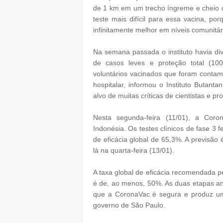
de 1 km em um trecho íngreme e cheio d
teste mais difícil para essa vacina, por
infinitamente melhor em níveis comunitár
Na semana passada o instituto havia di
de casos leves e proteção total (10
voluntários vacinados que foram contam
hospitalar, informou o Instituto Butanta
alvo de muitas críticas de cientistas e pr
Nesta segunda-feira (11/01), a Coron
Indonésia. Os testes clínicos de fase 3 
de eficácia global de 65,3%. A previsã
lá na quarta-feira (13/01).
A taxa global de eficácia recomendada 
é de, ao menos, 50%. As duas etapas ant
que a CoronaVac é segura e produz um
governo de São Paulo.