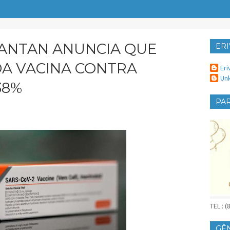
ANTAN ANUNCIA QUE
ERI
ER
DA VACINA CONTRA
Eri
Un
38%
PAR
TEL.: 
GÊ