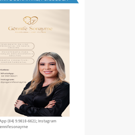
NICA EM SANTA CRUZ
pp (84) 9.9818-6621; Instagram
ennifesonayrne