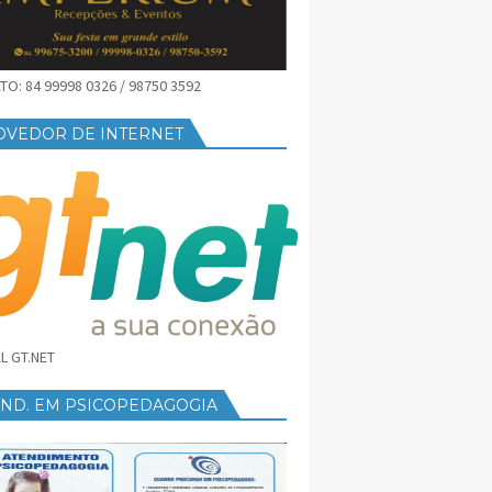
O: 84 99998 0326 / 98750 3592
OVEDOR DE INTERNET
L GT.NET
END. EM PSICOPEDAGOGIA