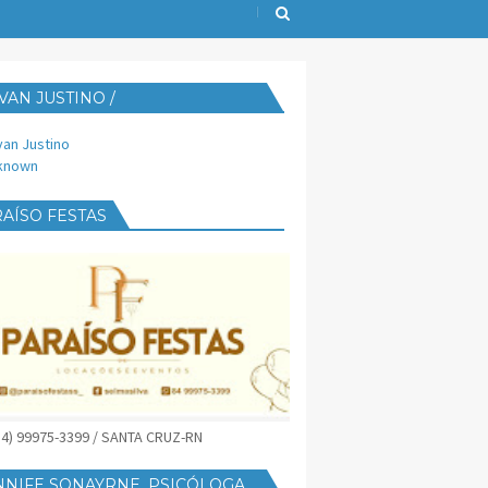
VAN JUSTINO /
IJUST@YAHOO.COM.BR
van Justino
known
AÍSO FESTAS
(84) 99975-3399 / SANTA CRUZ-RN
NNIFE SONAYRNE, PSICÓLOGA