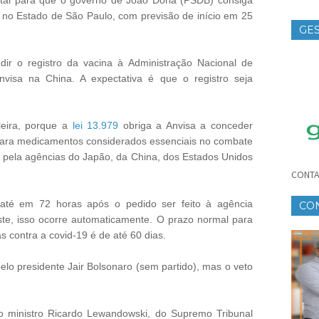
tal para que o governo de João Doria (PSDB) consiga
o no Estado de São Paulo, com previsão de início em 25
GES
TE
ir o registro da vacina à Administração Nacional de
nvisa na China. A expectativa é que o registro seja
leira, porque a
lei 13.979
obriga a Anvisa a conceder
 para medicamentos considerados essenciais no combate
 pela agências do Japão, da China, dos Estados Unidos
CONTA
até em 72 horas após o pedido ser feito à agência
CO
este, isso ocorre automaticamente. O prazo normal para
CR
s contra a covid-19 é de até 60 dias.
elo presidente Jair Bolsonaro (sem partido), mas o veto
elo ministro Ricardo Lewandowski, do Supremo Tribunal