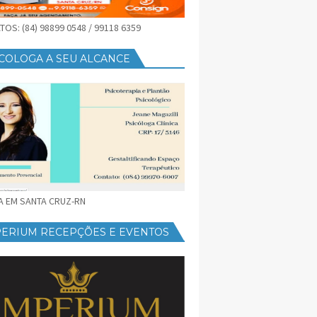
OS: (84) 98899 0548 / 99118 6359
COLOGA A SEU ALCANCE
CA EM SANTA CRUZ-RN
PERIUM RECEPÇÕES E EVENTOS