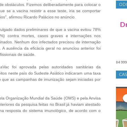
OD
e obstáculos. Fizemos deliberadamente para colocar o
que se a vacina resistir a esse teste, iria se comportar
ios", afirmou Ricardo Palácios no anúncio.
vulgado dados preliminares de que a vacina evitou 78%
0%) contra mortes, casos graves e internações nos
inados. Nenhum dos infectados precisou de internação
n. A ausência da eficácia geral no anunciou anterior foi
ofissionais de saúde.
84 999
aVac foi aprovada pelas autoridades sanitárias da
feitos neste país do Sudeste Asiático indicaram uma taxa
CAS
o é que as campanhas de imunização sejam iniciadas por
pela Organização Mundial da Saúde (OMS) e pela Anvisa
eriores da pesquisa feitas no Brasil já haviam atestado
a resposta do sistema imunológico, de acordo com o