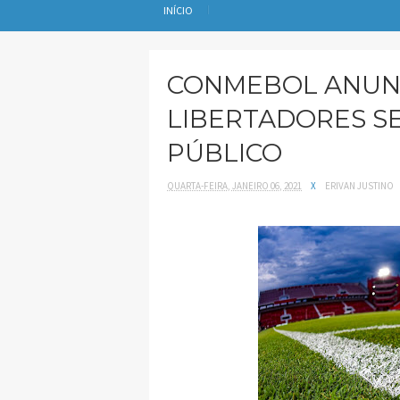
INÍCIO
CONMEBOL ANUNC
LIBERTADORES S
PÚBLICO
QUARTA-FEIRA, JANEIRO 06, 2021
X
ERIVAN JUSTINO