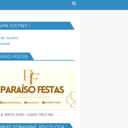
VAN JUSTINO /
IJUST@YAHOO.COM.BR
van Justino
known
AÍSO FESTAS
(84) 99975-3399 / SANTA CRUZ-RN
NNIFE SONAYRNE, PSICÓLOGA