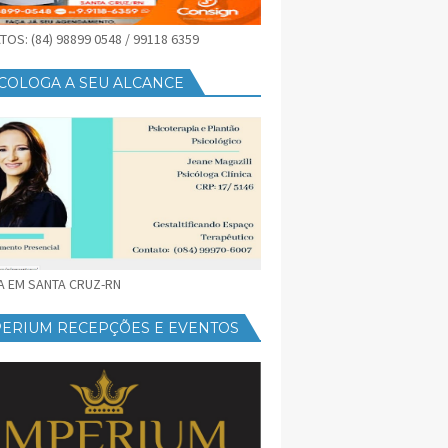
OS: (84) 98899 0548 / 99118 6359
COLOGA A SEU ALCANCE
CA EM SANTA CRUZ-RN
PERIUM RECEPÇÕES E EVENTOS