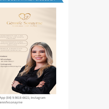
NICA EM SANTA CRUZ
pp (84) 9.9818-6621; Instagram
ennifesonayrne