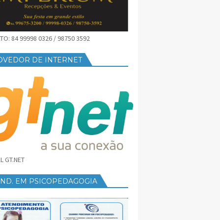
O: 84 99998 0326 / 98750 3592
OVEDOR DE INTERNET
L GT.NET
END. EM PSICOPEDAGOGIA