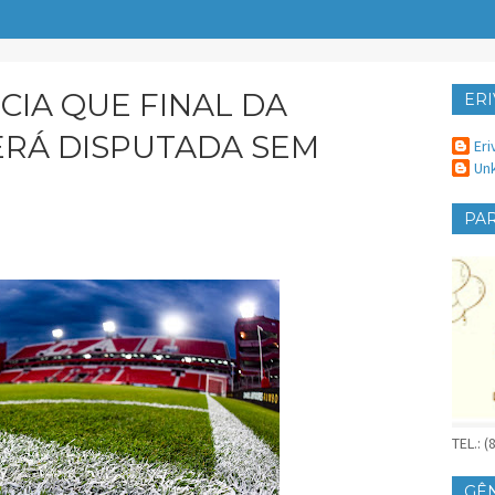
IA QUE FINAL DA
ERI
ER
ERÁ DISPUTADA SEM
Eri
Un
PAR
TEL.: 
GÊ