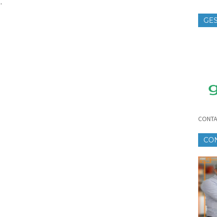
.
GES
TE
CONTA
CO
CR