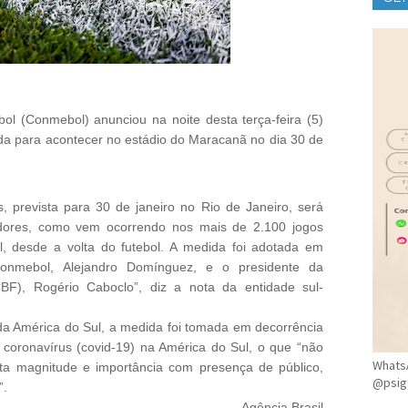
CLÍ
l (Conmebol) anunciou na noite desta terça-feira (5)
ada para acontecer no estádio do Maracanã no dia 30 de
s, prevista para 30 de janeiro no Rio de Janeiro, será
dores, como vem ocorrendo nos mais de 2.100 jogos
il, desde a volta do futebol. A medida foi adotada em
onmebol, Alejandro Domínguez, e o presidente da
CBF), Rogério Caboclo”, diz a nota da entidade sul-
a América do Sul, a medida foi tomada em decorrência
coronavírus (covid-19) na América do Sul, o que “não
WhatsA
ta magnitude e importância com presença de público,
@psig
”.
Agência Brasil