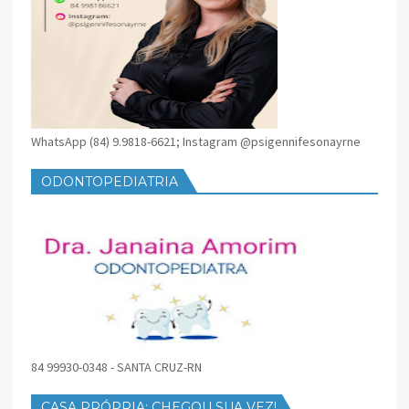
WhatsApp (84) 9.9818-6621; Instagram @psigennifesonayrne
ODONTOPEDIATRIA
84 99930-0348 - SANTA CRUZ-RN
CASA PRÓPRIA: CHEGOU SUA VEZ!