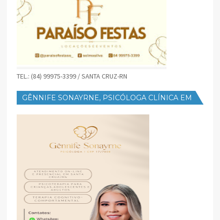
TEL.: (84) 99975-3399 / SANTA CRUZ-RN
GÊNNIFE SONAYRNE, PSICÓLOGA CLÍNICA EM
SANTA CRUZ