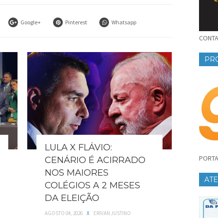
Google+
Pinterest
Whatsapp
CONTAT
PR
LULA X FLÁVIO:
PORTA
CENÁRIO É ACIRRADO
NOS MAIORES
AT
COLÉGIOS A 2 MESES
DA ELEIÇÃO
AGOSTO 04, 2026
X
ERIVAN JUSTINO