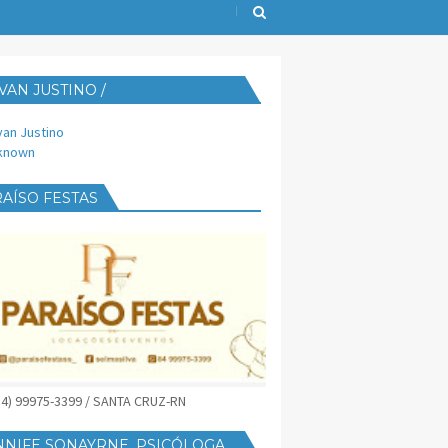
VAN JUSTINO /
IJUST@YAHOO.COM.BR
van Justino
known
AÍSO FESTAS
(84) 99975-3399 / SANTA CRUZ-RN
NNIFE SONAYRNE, PSICÓLOGA