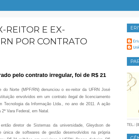
-REITOR E EX-
ERI
ER
FRN POR CONTRATO
Eri
Un
PAR
ado pelo contrato irregular, foi de R$ 21
de do Norte (MPF/RN) denunciou o ex-reitor da UFRN José
stituição envolvidos em um contrato ilegal de licenciamento
m Tecnologia da Informação Ltda., no ano de 2011. A ação
na 2ª Vara Federal, em Natal.
TEL.: 
 então diretor de Sistemas da universidade, Gleydson de
te única de softwares de gestão desenvolvidos na própria
GÊ