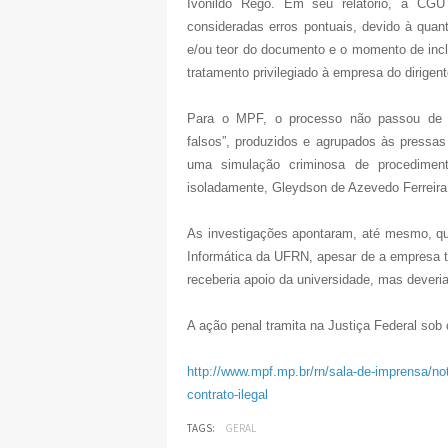
Ivonildo Rêgo. Em seu relatório, a CGU
consideradas erros pontuais, devido à quan
e/ou teor do documento e o momento de inc
tratamento privilegiado à empresa do dirigent
Para o MPF, o processo não passou de u
falsos”, produzidos e agrupados às pressas
uma simulação criminosa de procedimento
isoladamente, Gleydson de Azevedo Ferreira
As investigações apontaram, até mesmo, qu
Informática da UFRN, apesar de a empresa te
receberia apoio da universidade, mas deveria 
A ação penal tramita na Justiça Federal so
http://www.mpf.mp.br/rn/sala-de-imprensa/noti
contrato-ilegal
TAGS:
GERAL