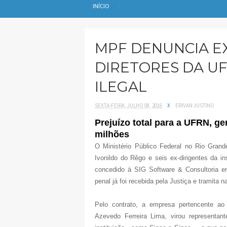
INÍCIO
MPF DENUNCIA EX
DIRETORES DA U
ILEGAL
SEXTA-FEIRA, JULHO 08, 2016
X
ERIVAN JUSTINO
Prejuízo total para a UFRN, ger
milhões
O Ministério Público Federal no Rio Gran
Ivonildo do Rêgo e seis ex-dirigentes da in
concedido à SIG Software & Consultoria e
penal já foi recebida pela Justiça e tramita 
Pelo contrato, a empresa pertencente ao
Azevedo Ferreira Lima, virou representan