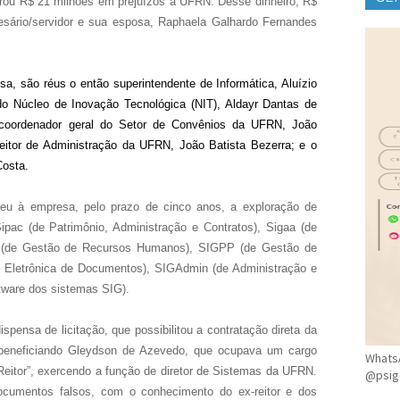
gerou R$ 21 milhões em prejuízos à UFRN. Desse dinheiro, R$
esário/servidor e sua esposa, Raphaela Galhardo Fernandes
CLÍ
a, são réus o então superintendente de Informática, Aluízio
do Núcleo de Inovação Tecnológica (NIT), Aldayr Dantas de
e coordenador geral do Setor de Convênios da UFRN, João
reitor de Administração da UFRN, João Batista Bezerra; e o
Costa.
u à empresa, pelo prazo de cinco anos, a exploração de
Sipac (de Patrimônio, Administração e Contratos), Sigaa (de
H (de Gestão de Recursos Humanos), SIGPP (de Gestão de
o Eletrônica de Documentos), SIGAdmin (de Administração e
tware dos sistemas SIG).
ensa de licitação, que possibilitou a contratação direta da
, beneficiando Gleydson de Azevedo, que ocupava um cargo
WhatsA
eitor”, exercendo a função de diretor de Sistemas da UFRN.
@psig
documentos falsos, com o conhecimento do ex-reitor e dos