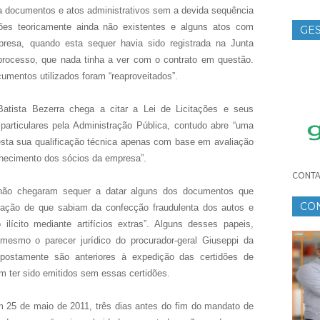
ha documentos e atos administrativos sem a devida sequência
ções teoricamente ainda não existentes e alguns atos com
GES
resa, quando esta sequer havia sido registrada na Junta
TE
processo, que nada tinha a ver com o contrato em questão.
umentos utilizados foram “reaproveitados”.
atista Bezerra chega a citar a Lei de Licitações e seus
particulares pela Administração Pública, contudo abre “uma
esta sua qualificação técnica apenas com base em avaliação
onhecimento dos sócios da empresa”.
CONTA
o não chegaram sequer a datar alguns dos documentos que
CO
ação de que sabiam da confecção fraudulenta dos autos e
 ilícito mediante artifícios extras”. Alguns desses papeis,
CR
mesmo o parecer jurídico do procurador-geral Giuseppi da
postamente são anteriores à expedição das certidões de
am ter sido emitidos sem essas certidões.
m 25 de maio de 2011, três dias antes do fim do mandato de