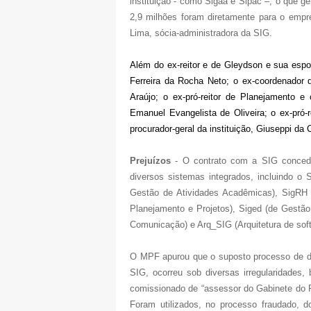
instituição - como Sigaa e Sipac –, o que 
2,9 milhões foram diretamente para o empr
Lima, sócia-administradora da SIG.
Além do ex-reitor e de Gleydson e sua espos
Ferreira da Rocha Neto; o ex-coordenador 
Araújo; o ex-pró-reitor de Planejamento 
Emanuel Evangelista de Oliveira; o ex-pró-
procurador-geral da instituição, Giuseppi da 
Prejuízos
- O contrato com a SIG concede
diversos sistemas integrados, incluindo o 
Gestão de Atividades Acadêmicas), SigR
Planejamento e Projetos), Siged (de Gestã
Comunicação) e Arq_SIG (Arquitetura de sof
O MPF apurou que o suposto processo de disp
SIG, ocorreu sob diversas irregularidades
comissionado de “assessor do Gabinete do R
Foram utilizados, no processo fraudado, 