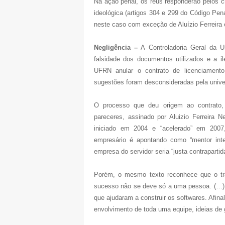
Na ação penal, os réus responderão pelos 
ideológica (artigos 304 e 299 do Código Pena
neste caso com exceção de Aluízio Ferreira 
Negligência –
A Controladoria Geral da U
falsidade dos documentos utilizados e a i
UFRN anular o contrato de licenciamento
sugestões foram desconsideradas pela unive
O processo que deu origem ao contrato,
pareceres, assinado por Aluizio Ferreira 
iniciado em 2004 e “acelerado” em 2007
empresário é apontando como “mentor intel
empresa do servidor seria “justa contraparti
Porém, o mesmo texto reconhece que o tra
sucesso não se deve só a uma pessoa. (…) 
que ajudaram a construir os softwares. Afina
envolvimento de toda uma equipe, ideias de 