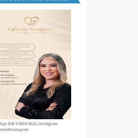
NICA EM SANTA CRUZ
pp (84) 9.9818-6621; Instagram
ennifesonayrne