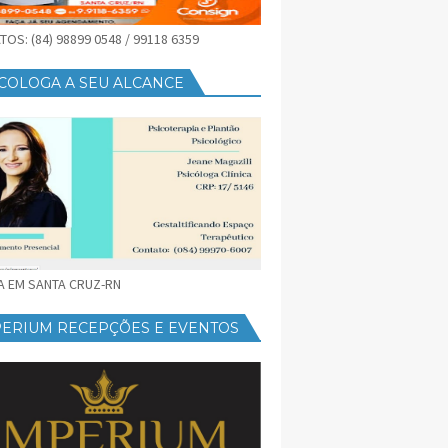
OS: (84) 98899 0548 / 99118 6359
COLOGA A SEU ALCANCE
CA EM SANTA CRUZ-RN
PERIUM RECEPÇÕES E EVENTOS