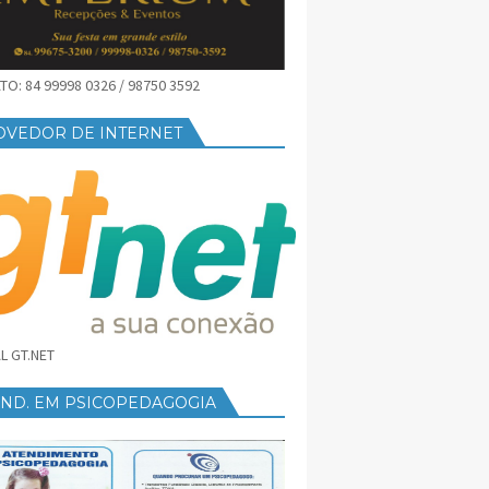
O: 84 99998 0326 / 98750 3592
OVEDOR DE INTERNET
L GT.NET
END. EM PSICOPEDAGOGIA