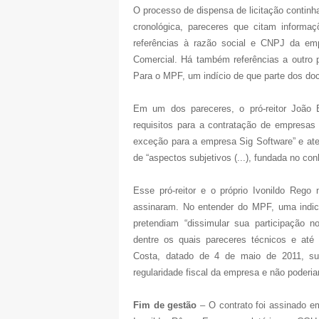
O processo de dispensa de licitação contin
cronológica, pareceres que citam informa
referências à razão social e CNPJ da emp
Comercial. Há também referências a outro 
Para o MPF, um indício de que parte dos doc
Em um dos pareceres, o pró-reitor João B
requisitos para a contratação de empresas 
exceção para a empresa Sig Software” e at
de “aspectos subjetivos (...), fundada no c
Esse pró-reitor e o próprio Ivonildo Reg
assinaram. No entender do MPF, uma indic
pretendiam “dissimular sua participação no
dentre os quais pareceres técnicos e até 
Costa, datado de 4 de maio de 2011, su
regularidade fiscal da empresa e não poderi
Fim de gestão
– O contrato foi assinado e