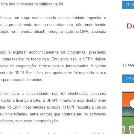
fora das hipóteses permitidas na lei.
OD
 época, um cargo comissionado na universidade impediria a
so, o procedimento tramitou secretamente, não tendo havido
itação na imprensa oficial”, reforça a ação do MPF, assinada
ssou a explorar economicamente os programas, prestando
s interessados na tecnologia. Enquanto isso, a UFRN deixou
84 999
cordos de cooperação técnica com os interessados. A quebra
nto de R$ 21,6 milhões, dos quais parte foi revertido para a
CAS
s para o casal de sócios.
hos para a universidade, não foi identificada nenhuma
conceder a licença à SIG, a UFRN firmava termos diretamente
eber R$ 18 milhões nesses acordos. O MPF ressalta ainda os
 e universidades, entre outros) que contrataram os softwares
melhores, sem essa intermediação.