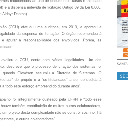
crimes
relacionados ao uso de documentos falsos e falsidade
l) e à dispensa indevida de licitação (Artigo 89 da Lei 8.666,
e Aldayr Dantas).
nião (CGU) efetuou uma auditoria, em 2013, e apontou a
legalidade da dispensa de licitação. O órgão recomendou à
 e apurar a responsabilidade dos envolvidos. Porém, as
rsidade.
 avaliou a CGU, conta com várias ilegalidades. Um dos
SANTA 
Neto, descreve que o processo de criação dos sistemas foi
, quando Gleydson assumiu a Diretoria de Sistemas. O
SE
ectual” do projeto e a “co-titularidade” a ser concedida à
da a todo este esforço empreendido durante anos”.
balho foi integralmente custeado pela UFRN e “todo esse
houve também contribuição de muitos outros colaboradores,
l, um projeto desta complexidade não se constrói sozinho. Há
gestores, e outros colaboradores”.