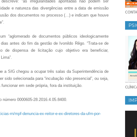
 descreve: “as irregularidades apontadas não podem ser
tidade e natureza das divergências entre a data de emissão
CONTAT
lusão dos documentos no processo (…) e indicam que houve
e”.
PSI
m “aglomerado de documentos públicos ideologicamente
 dias antes do fim da gestão de Ivonildo Rêgo. “Trata-se de
 de dispensa de licitação cujo objetivo era beneficiar,
 Lima”.
e a SIG chegou a ocupar três salas da Superintendência de
r sido selecionada para “incubação não presencial”, ou seja,
funcionar em sede própria, fora da instituição.
CLÍNI
b o número 0000605-28.2016.4.05.8400.
IM
cias-rn/mpf-denuncia-ex-reitor-e-ex-diretores-da-ufrn-por-