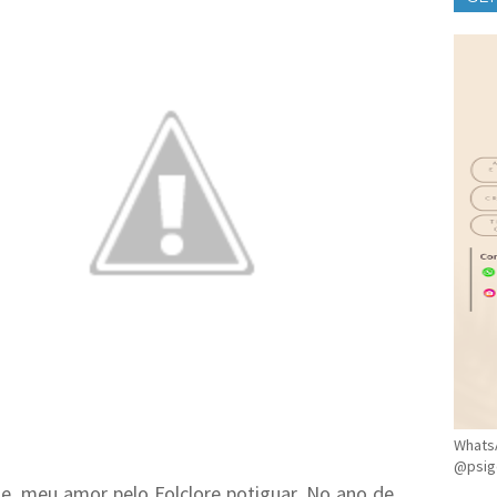
CLÍ
WhatsA
@psig
e, meu amor pelo Folclore potiguar. No ano de