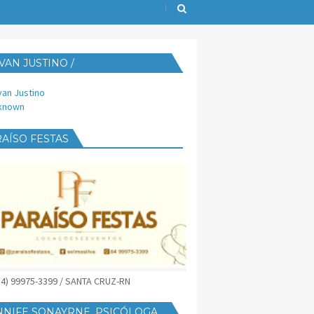
VAN JUSTINO /
IJUST@YAHOO.COM.BR
van Justino
known
AÍSO FESTAS
(84) 99975-3399 / SANTA CRUZ-RN
NNIFE SONAYRNE, PSICÓLOGA