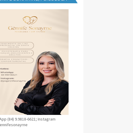
NICA EM SANTA CRUZ
pp (84) 9.9818-6621; Instagram
ennifesonayrne