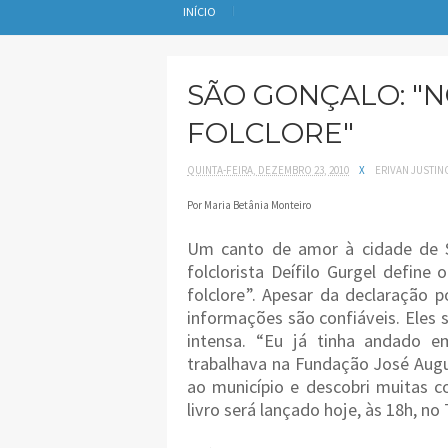
INÍCIO
SÃO GONÇALO: "N
FOLCLORE"
QUINTA-FEIRA, DEZEMBRO 23, 2010
X
ERIVAN JUSTIN
Por Maria Betânia Monteiro
Um canto de amor à cidade de 
folclorista Deífilo Gurgel define
folclore”. Apesar da declaração p
informações são confiáveis. Eles 
intensa. “Eu já tinha andado 
trabalhava na Fundação José Augus
ao município e descobri muitas co
livro será lançado hoje, às 18h, n