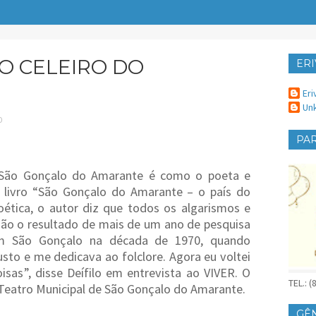
O CELEIRO DO
ERI
ER
Eri
Un
O
PAR
São Gonçalo do Amarante é como o poeta e
 o livro “São Gonçalo do Amarante – o país do
oética, o autor diz que todos os algarismos e
são o resultado de mais de um ano de pesquisa
em São Gonçalo na década de 1970, quando
to e me dedicava ao folclore. Agora eu voltei
isas”, disse Deífilo em entrevista ao VIVER. O
TEL.: 
o Teatro Municipal de São Gonçalo do Amarante.
GÊ