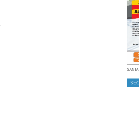
.
SANTA 
SE