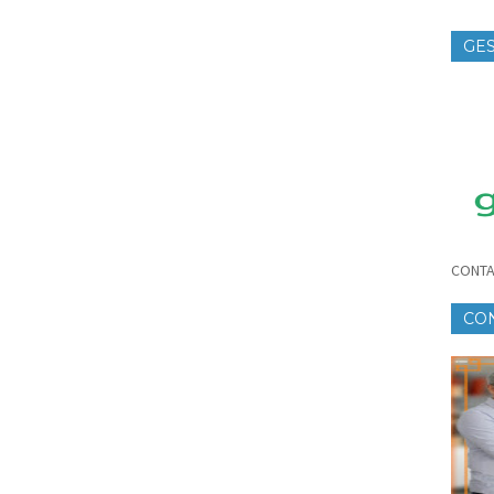
GES
TE
CONTA
CO
CR