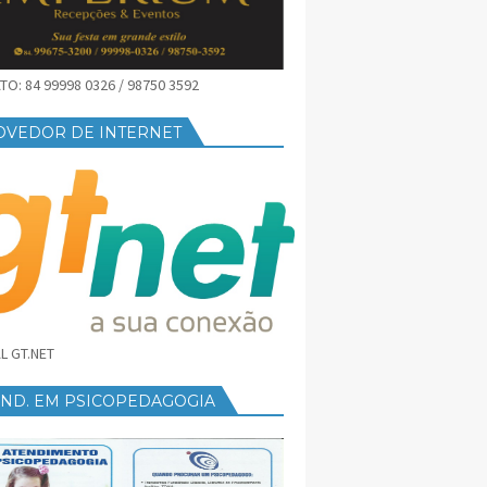
O: 84 99998 0326 / 98750 3592
OVEDOR DE INTERNET
L GT.NET
END. EM PSICOPEDAGOGIA