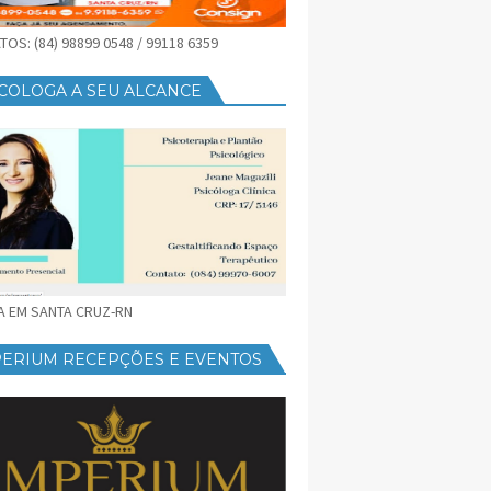
OS: (84) 98899 0548 / 99118 6359
COLOGA A SEU ALCANCE
CA EM SANTA CRUZ-RN
PERIUM RECEPÇÕES E EVENTOS