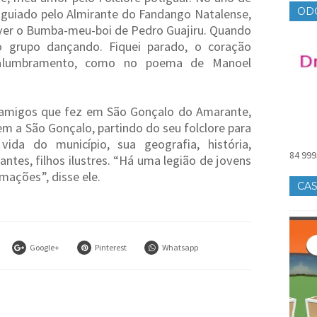
OD
e, guiado pelo Almirante do Fandango Natalense,
 ver o Bumba-meu-boi de Pedro Guajiru. Quando
 grupo dançando. Fiquei parado, o coração
 alumbramento, como no poema de Manoel
s amigos que fez em São Gonçalo do Amarante,
em a São Gonçalo, partindo do seu folclore para
ida do município, sua geografia, história,
84 999
antes, filhos ilustres. “Há uma legião de jovens
mações”, disse ele.
CAS
Google+
Pinterest
Whatsapp