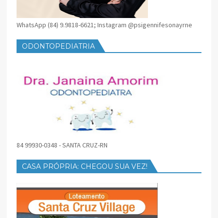
WhatsApp (84) 9.9818-6621; Instagram @psigennifesonayrne
ODONTOPEDIATRIA
84 99930-0348 - SANTA CRUZ-RN
CASA PRÓPRIA: CHEGOU SUA VEZ!