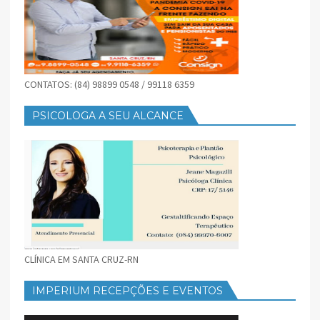
CONTATOS: (84) 98899 0548 / 99118 6359
PSICOLOGA A SEU ALCANCE
CLÍNICA EM SANTA CRUZ-RN
IMPERIUM RECEPÇÕES E EVENTOS