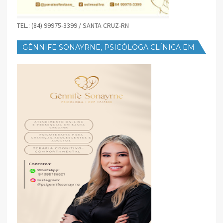
TEL.: (84) 99975-3399 / SANTA CRUZ-RN
GÊNNIFE SONAYRNE, PSICÓLOGA CLÍNICA EM
SANTA CRUZ