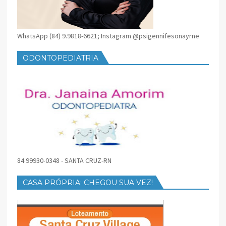
WhatsApp (84) 9.9818-6621; Instagram @psigennifesonayrne
ODONTOPEDIATRIA
84 99930-0348 - SANTA CRUZ-RN
CASA PRÓPRIA: CHEGOU SUA VEZ!