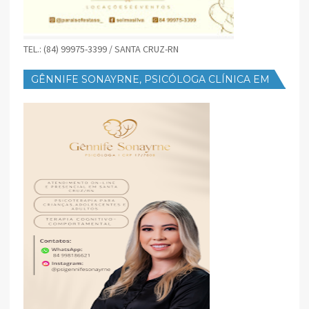
TEL.: (84) 99975-3399 / SANTA CRUZ-RN
GÊNNIFE SONAYRNE, PSICÓLOGA CLÍNICA EM
SANTA CRUZ