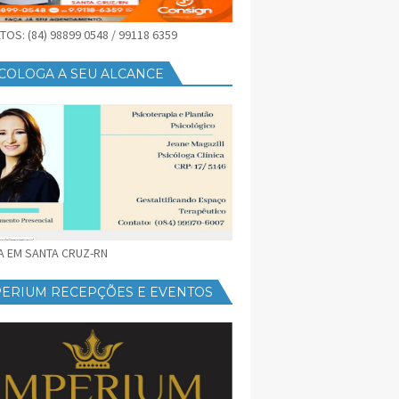
OS: (84) 98899 0548 / 99118 6359
COLOGA A SEU ALCANCE
CA EM SANTA CRUZ-RN
PERIUM RECEPÇÕES E EVENTOS