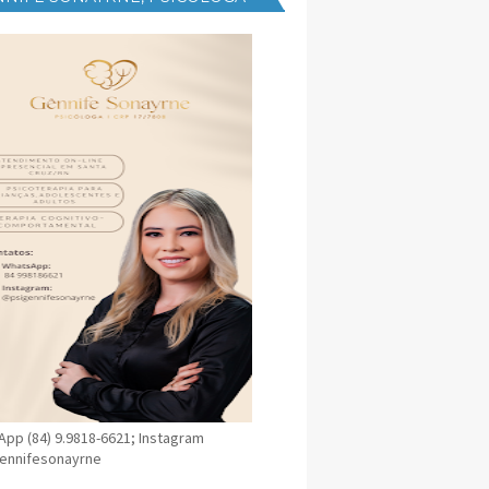
NICA EM SANTA CRUZ
pp (84) 9.9818-6621; Instagram
ennifesonayrne