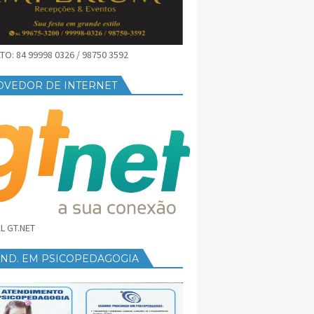
O: 84 99998 0326 / 98750 3592
OVEDOR DE INTERNET
L GT.NET
END. EM PSICOPEDAGOGIA