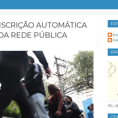
NSCRIÇÃO AUTOMÁTICA
ERI
ER
DA REDE PÚBLICA
Eri
Un
PAR
TEL.: 
GÊ