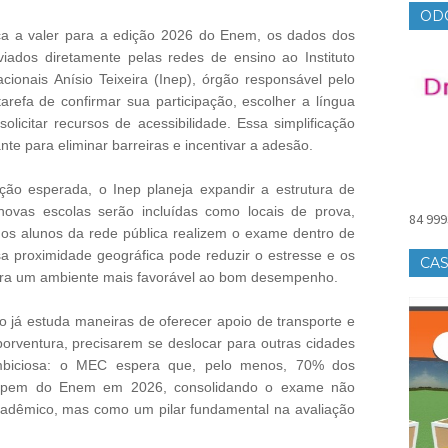
OD
ça a valer para a edição 2026 do Enem, os dados dos
iados diretamente pelas redes de ensino ao Instituto
ionais Anísio Teixeira (Inep), órgão responsável pelo
refa de confirmar sua participação, escolher a língua
olicitar recursos de acessibilidade. Essa simplificação
te para eliminar barreiras e incentivar a adesão.
ção esperada, o Inep planeja expandir a estrutura de
ovas escolas serão incluídas como locais de prova,
84 999
s alunos da rede pública realizem o exame dentro de
ssa proximidade geográfica pode reduzir o estresse e os
CAS
para um ambiente mais favorável ao bom desempenho.
o já estuda maneiras de oferecer apoio de transporte e
orventura, precisarem se deslocar para outras cidades
ambiciosa: o MEC espera que, pelo menos, 70% dos
ticipem do Enem em 2026, consolidando o exame não
cadêmico, mas como um pilar fundamental na avaliação