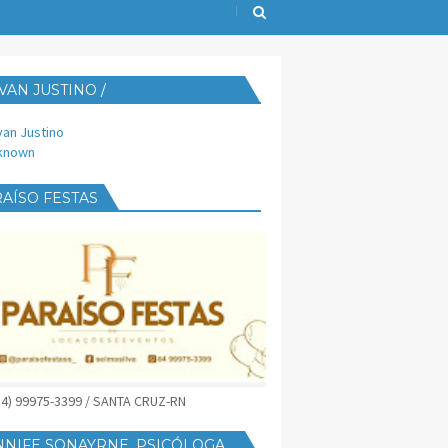
VAN JUSTINO /
IJUST@YAHOO.COM.BR
van Justino
known
AÍSO FESTAS
(84) 99975-3399 / SANTA CRUZ-RN
NNIFE SONAYRNE, PSICÓLOGA