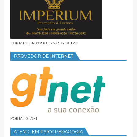
CONTATO: 84 99998 0326 / 98750 3592
PROVEDOR DE INTERNET
PORTAL GT.NET
ATEND. EM PSICOPEDAGOGIA