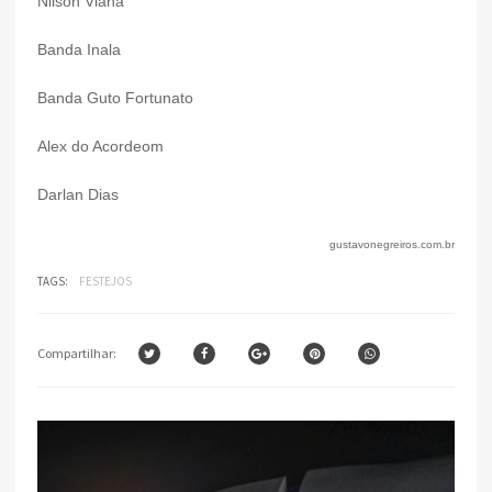
Nilson Viana
Banda Inala
Banda Guto Fortunato
Alex do Acordeom
Darlan Dias
gustavonegreiros.com.br
TAGS:
FESTEJOS
Compartilhar: