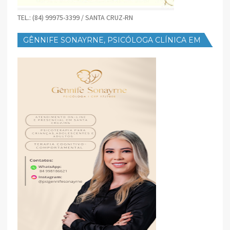
TEL.: (84) 99975-3399 / SANTA CRUZ-RN
GÊNNIFE SONAYRNE, PSICÓLOGA CLÍNICA EM
SANTA CRUZ