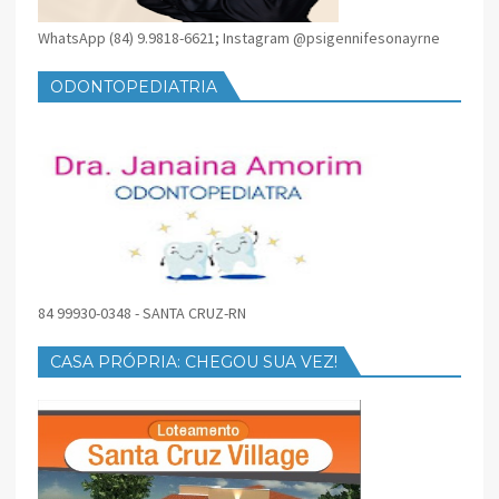
WhatsApp (84) 9.9818-6621; Instagram @psigennifesonayrne
ODONTOPEDIATRIA
84 99930-0348 - SANTA CRUZ-RN
CASA PRÓPRIA: CHEGOU SUA VEZ!