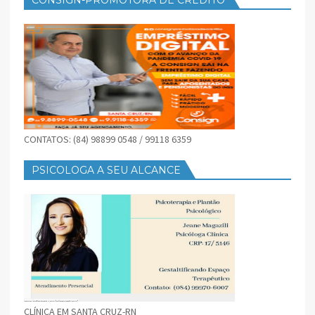
CONTATOS: (84) 98899 0548 / 99118 6359
PSICOLOGA A SEU ALCANCE
CLÍNICA EM SANTA CRUZ-RN