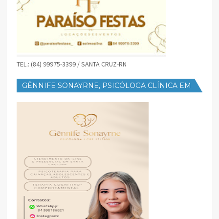
TEL.: (84) 99975-3399 / SANTA CRUZ-RN
GÊNNIFE SONAYRNE, PSICÓLOGA CLÍNICA EM
SANTA CRUZ