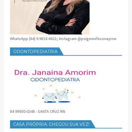
WhatsApp (84) 9.9818-6621; Instagram @psigennifesonayrne
ODONTOPEDIATRIA
84 99930-0348 - SANTA CRUZ-RN
CASA PRÓPRIA: CHEGOU SUA VEZ!