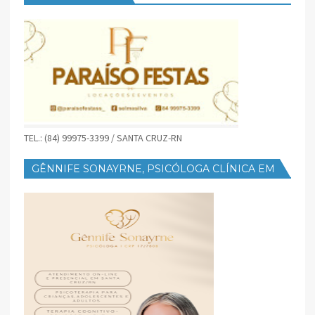
TEL.: (84) 99975-3399 / SANTA CRUZ-RN
GÊNNIFE SONAYRNE, PSICÓLOGA CLÍNICA EM
SANTA CRUZ