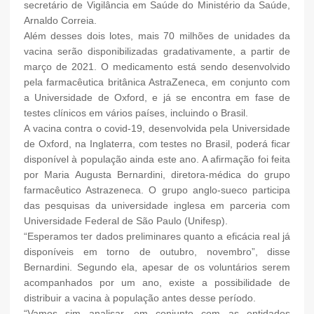
secretário de Vigilância em Saúde do Ministério da Saúde,
Arnaldo Correia.
Além desses dois lotes, mais 70 milhões de unidades da
vacina serão disponibilizadas gradativamente, a partir de
março de 2021. O medicamento está sendo desenvolvido
pela farmacêutica britânica AstraZeneca, em conjunto com
a Universidade de Oxford, e já se encontra em fase de
testes clínicos em vários países, incluindo o Brasil.
A vacina contra o covid-19, desenvolvida pela Universidade
de Oxford, na Inglaterra, com testes no Brasil, poderá ficar
disponível à população ainda este ano. A afirmação foi feita
por Maria Augusta Bernardini, diretora-médica do grupo
farmacêutico Astrazeneca. O grupo anglo-sueco participa
das pesquisas da universidade inglesa em parceria com
Universidade Federal de São Paulo (Unifesp).
“Esperamos ter dados preliminares quanto a eficácia real já
disponíveis em torno de outubro, novembro”, disse
Bernardini. Segundo ela, apesar de os voluntários serem
acompanhados por um ano, existe a possibilidade de
distribuir a vacina à população antes desse período.
“Vamos sim analisar, em conjunto com as entidades