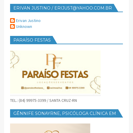
ERIVAN JUSTINO / ERIJUST@YAHOO.COM.BR
Erivan Justino
Unknown
PARAÍSO FESTAS
TEL.: (84) 99975-3399 / SANTA CRUZ-RN
GÊNNIFE SONAYRNE, PSICÓLOGA CLÍNICA EM
SANTA CRUZ