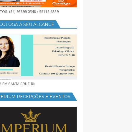
OS: (84) 98899 0548 / 99118 6359
COLOGA A SEU ALCANCE
CA EM SANTA CRUZ-RN
PERIUM RECEPÇÕES E EVENTOS