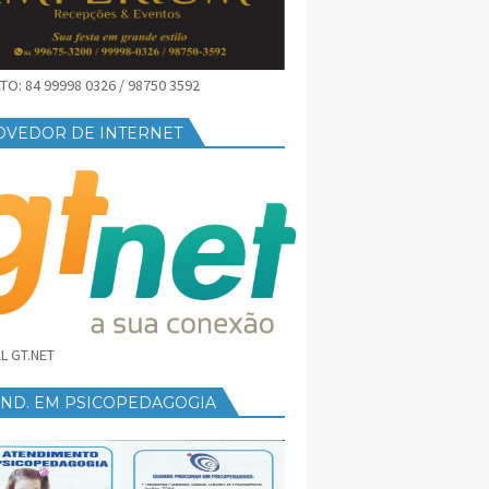
O: 84 99998 0326 / 98750 3592
OVEDOR DE INTERNET
L GT.NET
END. EM PSICOPEDAGOGIA