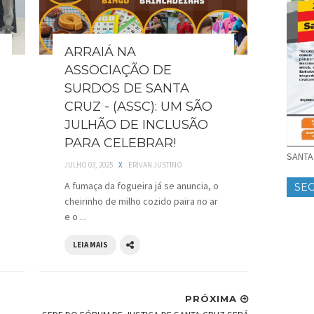
ARRAIÁ NA
ASSOCIAÇÃO DE
SURDOS DE SANTA
CRUZ - (ASSC): UM SÃO
JULHÃO DE INCLUSÃO
PARA CELEBRAR!
SANTA 
JULHO 03, 2025
X
ERIVAN JUSTINO
A fumaça da fogueira já se anuncia, o
SE
cheirinho de milho cozido paira no ar
e o ...
LEIA MAIS
PRÓXIMA