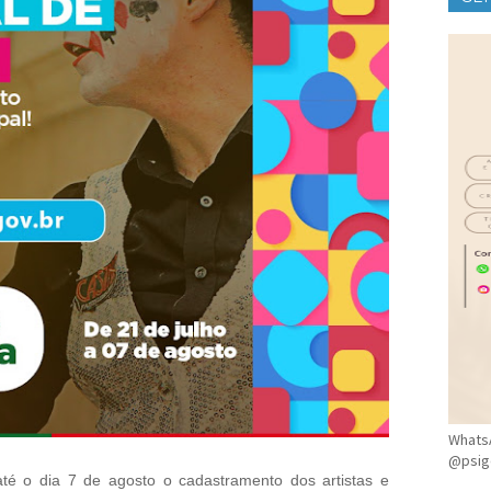
CLÍ
WhatsA
@psig
até o dia 7 de agosto o cadastramento dos artistas e