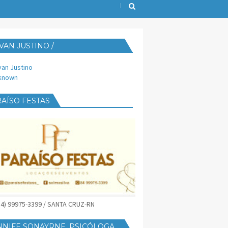
VAN JUSTINO /
IJUST@YAHOO.COM.BR
van Justino
known
AÍSO FESTAS
(84) 99975-3399 / SANTA CRUZ-RN
NNIFE SONAYRNE, PSICÓLOGA