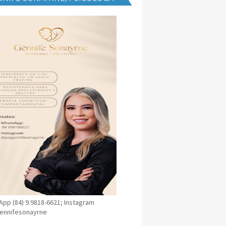
NICA EM SANTA CRUZ
pp (84) 9.9818-6621; Instagram
ennifesonayrne