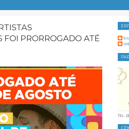
RTISTAS
ERI
ER
 FOI PRORROGADO ATÉ
Eri
Un
PAR
TEL.: 
GÊ