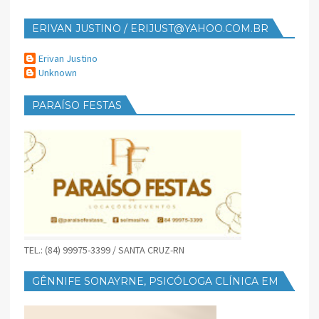
ERIVAN JUSTINO / ERIJUST@YAHOO.COM.BR
Erivan Justino
Unknown
PARAÍSO FESTAS
TEL.: (84) 99975-3399 / SANTA CRUZ-RN
GÊNNIFE SONAYRNE, PSICÓLOGA CLÍNICA EM
SANTA CRUZ