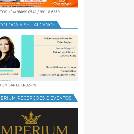
OS: (84) 98899 0548 / 99118 6359
COLOGA A SEU ALCANCE
CA EM SANTA CRUZ-RN
PERIUM RECEPÇÕES E EVENTOS