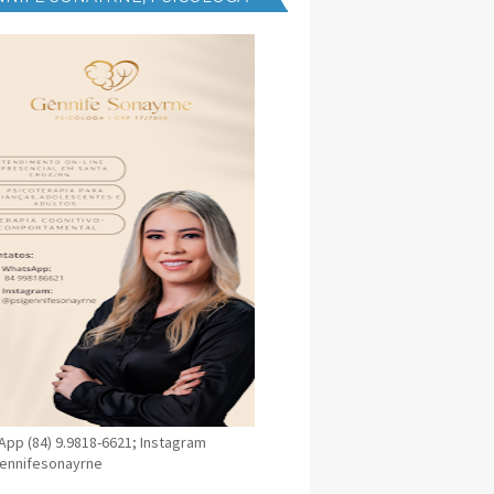
NICA EM SANTA CRUZ
pp (84) 9.9818-6621; Instagram
ennifesonayrne