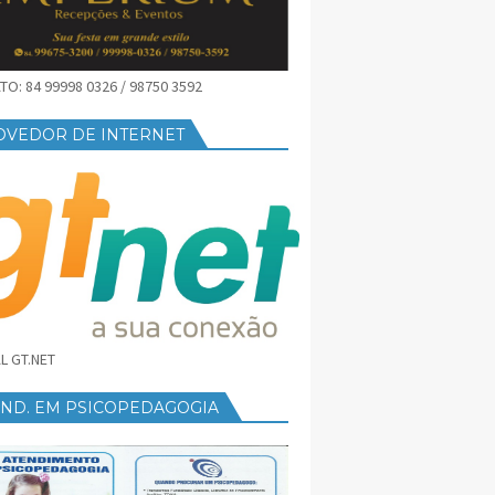
O: 84 99998 0326 / 98750 3592
OVEDOR DE INTERNET
L GT.NET
END. EM PSICOPEDAGOGIA