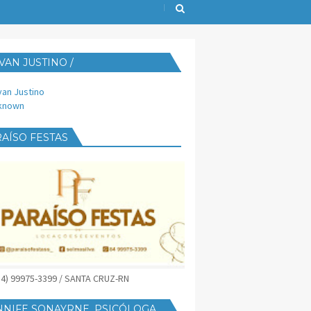
VAN JUSTINO /
IJUST@YAHOO.COM.BR
van Justino
known
AÍSO FESTAS
(84) 99975-3399 / SANTA CRUZ-RN
NNIFE SONAYRNE, PSICÓLOGA