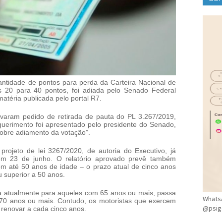
CLÍ
ntidade de pontos para perda da Carteira Nacional de
s 20 para 40 pontos, foi adiada pelo Senado Federal
matéria publicada pelo portal R7.
varam pedido de retirada de pauta do PL 3.267/2019,
requerimento foi apresentado pelo presidente do Senado,
sobre adiamento da votação”.
rojeto de lei 3267/2020, de autoria do Executivo, já
m 23 de junho. O relatório aprovado prevê também
m até 50 anos de idade – o prazo atual de cinco anos
u superior a 50 anos.
da atualmente para aqueles com 65 anos ou mais, passa
WhatsA
 70 anos ou mais. Contudo, os motoristas que exercem
@psig
renovar a cada cinco anos.