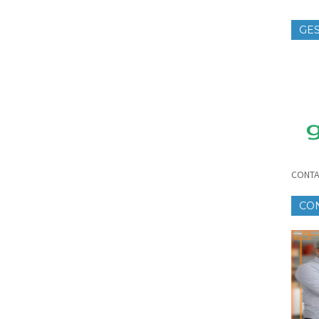
GES
TE
CONTA
CO
CR