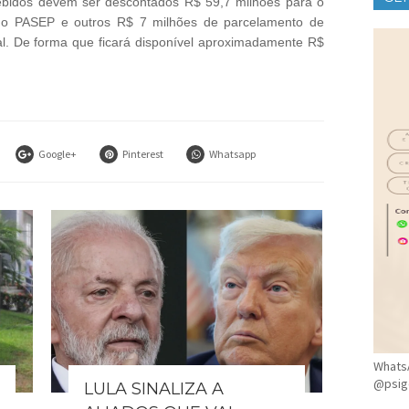
ebidos devem ser descontados R$ 59,7 milhões para o
o PASEP e outros R$ 7 milhões de parcelamento de
CLÍ
al. De forma que ficará disponível aproximadamente R$
Google+
Pinterest
Whatsapp
WhatsA
@psig
LULA SINALIZA A