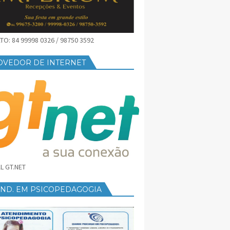
O: 84 99998 0326 / 98750 3592
OVEDOR DE INTERNET
L GT.NET
END. EM PSICOPEDAGOGIA