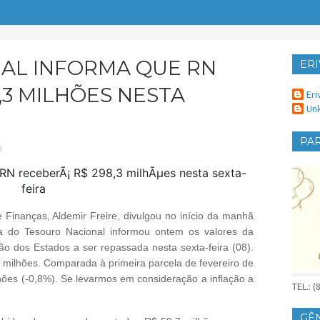
AL INFORMA QUE RN
ERI
ER
,3 MILHÕES NESTA
Eri
Un
PAR
O
 Finanças, Aldemir Freire, divulgou no início da manhã
ria do Tesouro Nacional informou ontem os valores da
ão dos Estados a ser repassada nesta sexta-feira (08).
milhões. Comparada à primeira parcela de fevereiro de
ões (-0,8%). Se levarmos em consideração a inflação a
TEL.: 
GÊ