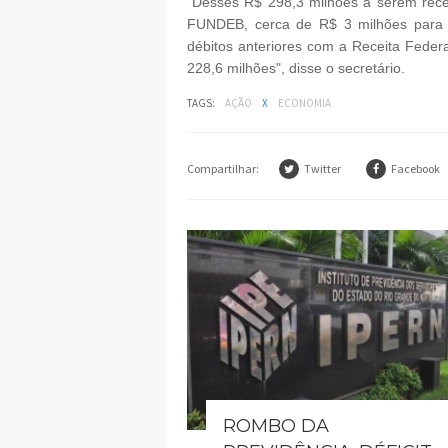
"Desses R$ 298,3 milhões a serem rec
FUNDEB, cerca de R$ 3 milhões para 
débitos anteriores com a Receita Feder
228,6 milhões", disse o secretário.
TAGS:
AÇÃO
X
ECONOMIA
Compartilhar:
Twitter
Facebook
ROMBO DA