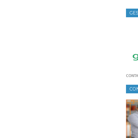
GES
TE
CONTA
CO
CR