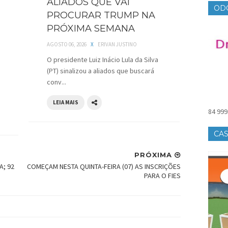
ALIADOS QUE VAI
OD
PROCURAR TRUMP NA
PRÓXIMA SEMANA
AGOSTO 06, 2026
X
ERIVAN JUSTINO
O presidente Luiz Inácio Lula da Silva
(PT) sinalizou a aliados que buscará
conv...
LEIA MAIS
84 999
CAS
PRÓXIMA
A; 92
COMEÇAM NESTA QUINTA-FEIRA (07) AS INSCRIÇÕES
PARA O FIES