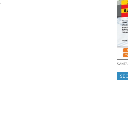
.
SANTA 
SE