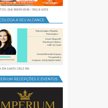
OS: (84) 98899 0548 / 99118 6359
COLOGA A SEU ALCANCE
CA EM SANTA CRUZ-RN
PERIUM RECEPÇÕES E EVENTOS