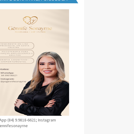
NICA EM SANTA CRUZ
pp (84) 9.9818-6621; Instagram
ennifesonayrne