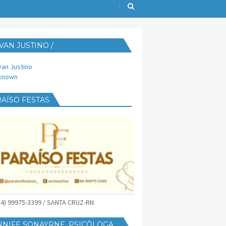
VAN JUSTINO /
IJUST@YAHOO.COM.BR
van Justino
known
AÍSO FESTAS
(84) 99975-3399 / SANTA CRUZ-RN
NNIFE SONAYRNE, PSICÓLOGA