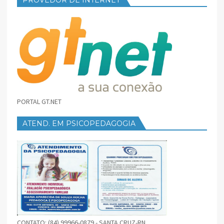
PORTAL GT.NET
ATEND. EM PSICOPEDAGOGIA
CONTATO: (84) 99966-0879 - SANTA CRUZ-RN