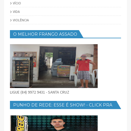
VÍCIO
VIDA
VIOLÊNCIA
O MELHOR FRANGO ASSADO
LIGUE (84) 9972 9431 - SANTA CRUZ
PUNHO DE REDE: ESSE É SHOW! - CLICK PRA
BAIXAR