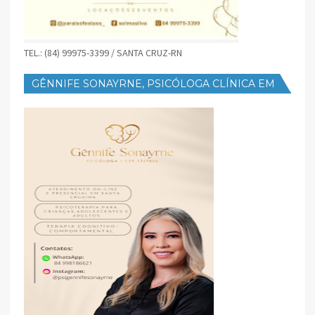
TEL.: (84) 99975-3399 / SANTA CRUZ-RN
GÊNNIFE SONAYRNE, PSICÓLOGA CLÍNICA EM
SANTA CRUZ