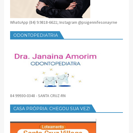
WhatsApp (84) 9.9818-6621; Instagram @psigennifesonayrne
ODONTOPEDIATRIA
84 99930-0348 - SANTA CRUZ-RN
CASA PRÓPRIA: CHEGOU SUA VEZ!