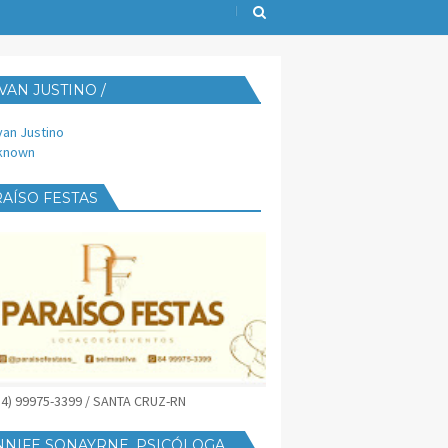
VAN JUSTINO /
IJUST@YAHOO.COM.BR
van Justino
known
AÍSO FESTAS
(84) 99975-3399 / SANTA CRUZ-RN
NNIFE SONAYRNE, PSICÓLOGA