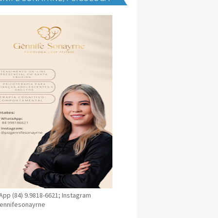
NICA EM SANTA CRUZ
pp (84) 9.9818-6621; Instagram
ennifesonayrne