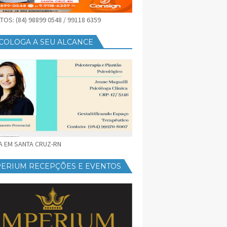
OS: (84) 98899 0548 / 99118 6359
COLOGA A SEU ALCANCE
CA EM SANTA CRUZ-RN
PERIUM RECEPÇÕES E EVENTOS