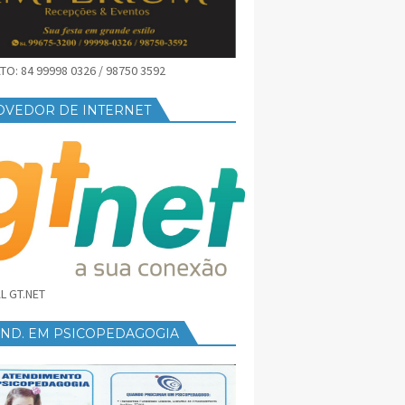
O: 84 99998 0326 / 98750 3592
OVEDOR DE INTERNET
L GT.NET
END. EM PSICOPEDAGOGIA