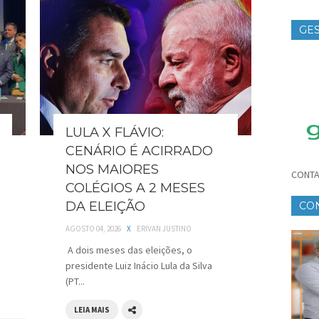
GES
TE
LULA X FLÁVIO:
CENÁRIO É ACIRRADO
NOS MAIORES
CONTA
COLÉGIOS A 2 MESES
DA ELEIÇÃO
CO
CR
AGOSTO 04, 2026
X
ERIVAN JUSTINO
A dois meses das eleições, o
presidente Luiz Inácio Lula da Silva
(PT...
LEIA MAIS