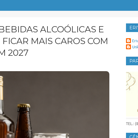
BEBIDAS ALCOÓLICAS E
ERI
ER
 FICAR MAIS CAROS COM
Eri
Un
M 2027
PAR
TEL.: 
GÊ