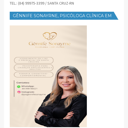
TEL.: (84) 99975-3399 / SANTA CRUZ-RN
GÊNNIFE SONAYRNE, PSICÓLOGA CLÍNICA EM
SANTA CRUZ