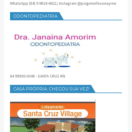
WhatsApp (84) 9.9818-6621; Instagram @psigennifesonayrne
ODONTOPEDIATRIA
84 99930-0348 - SANTA CRUZ-RN
CASA PRÓPRIA: CHEGOU SUA VEZ!