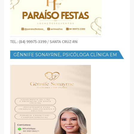
TEL.: (84) 99975-3399 / SANTA CRUZ-RN
GÊNNIFE SONAYRNE, PSICÓLOGA CLÍNICA EM
SANTA CRUZ