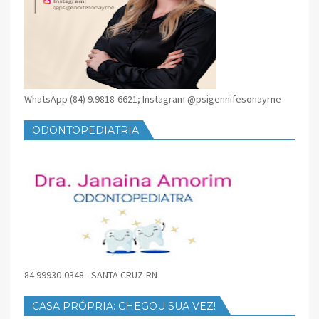
WhatsApp (84) 9.9818-6621; Instagram @psigennifesonayrne
ODONTOPEDIATRIA
84 99930-0348 - SANTA CRUZ-RN
CASA PRÓPRIA: CHEGOU SUA VEZ!