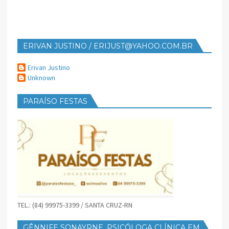
ERIVAN JUSTINO / ERIJUST@YAHOO.COM.BR
Erivan Justino
Unknown
PARAÍSO FESTAS
TEL.: (84) 99975-3399 / SANTA CRUZ-RN
GÊNNIFE SONAYRNE, PSICÓLOGA CLÍNICA EM