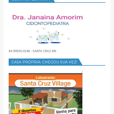
84 99930-0348 - SANTA CRUZ-RN
CASA PRÓPRIA: CHEGOU SUA VEZ!