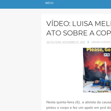
INÍCIO
VÍDEO: LUISA ME
ATO SOBRE A COP
SEXTA-FEIRA, NOVEMBRO 07, 2025
X
ERIVAN JUSTINO
Nesta quinta-feira (6), a ativista da cau
pintou o corpo e fez um apelo em prol d