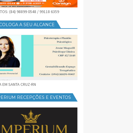
OS: (84) 98899 0548 / 99118 6359
COLOGA A SEU ALCANCE
CA EM SANTA CRUZ-RN
PERIUM RECEPÇÕES E EVENTOS