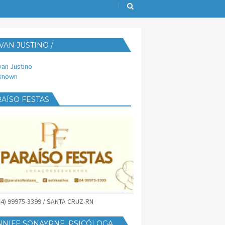
VAN JUSTINO /
IJUST@YAHOO.COM.BR
van Justino
known
AÍSO FESTAS
(84) 99975-3399 / SANTA CRUZ-RN
NNIFE SONAYRNE, PSICÓLOGA