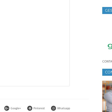
GES
TE
CONTA
CO
CR
Google+
Pinterest
Whatsapp