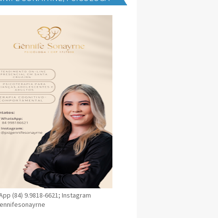
NICA EM SANTA CRUZ
pp (84) 9.9818-6621; Instagram
ennifesonayrne