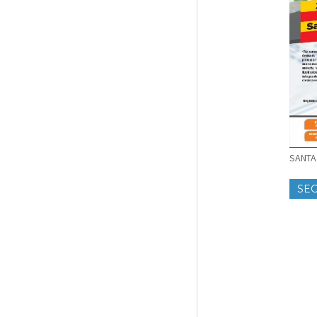
SANTA 
SE