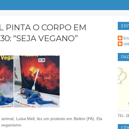
LL PINTA O CORPO EM
ERI
ER
30: “SEJA VEGANO”
Eri
Un
PAR
TEL.: 
sa animal, Luisa Mell, fez um protesto em Belém (PA). Ela
o veganismo.
GÊ