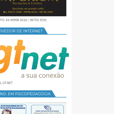
O: 84 99998 0326 / 98750 3592
OVEDOR DE INTERNET
L GT.NET
END. EM PSICOPEDAGOGIA