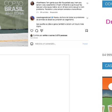
OD
84 999
CAS