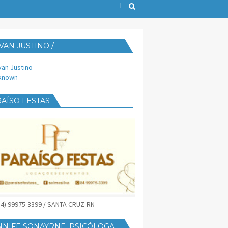
VAN JUSTINO /
IJUST@YAHOO.COM.BR
van Justino
known
AÍSO FESTAS
(84) 99975-3399 / SANTA CRUZ-RN
NNIFE SONAYRNE, PSICÓLOGA