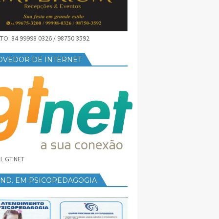
O: 84 99998 0326 / 98750 3592
OVEDOR DE INTERNET
L GT.NET
END. EM PSICOPEDAGOGIA