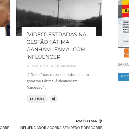
[VÍDEO] ESTRADAS NA
GESTÃO FÁTIMA
GANHAM "FAMA" COM
INFLUENCER
SANTA 
AGOSTO 06, 2026
X
ERIVAN JUSTINO
A "fama" das estradas estaduais do
SE
governo Fátima já alcançaram
"sucesso" ...
LEIA MAIS
PRÓXIMA
SOBRE
INFLUENCIADOR ACORDA SEM DEDO E DESCOBRE