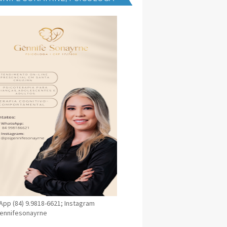
NICA EM SANTA CRUZ
pp (84) 9.9818-6621; Instagram
ennifesonayrne