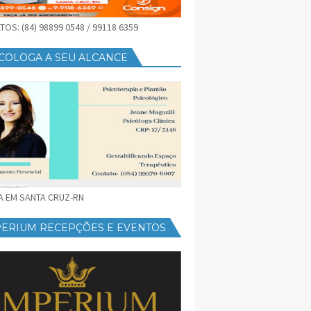
OS: (84) 98899 0548 / 99118 6359
COLOGA A SEU ALCANCE
CA EM SANTA CRUZ-RN
PERIUM RECEPÇÕES E EVENTOS