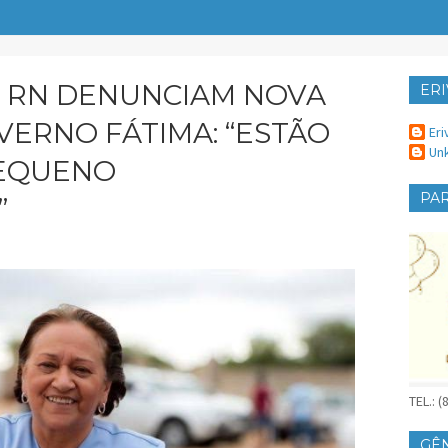
 RN DENUNCIAM NOVA
ERI
ER
ERNO FÁTIMA: “ESTÃO
Eri
Un
EQUENO
PAR
”
TEL.: 
GÊ