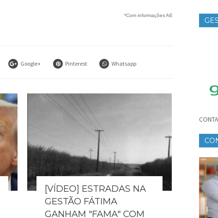
*Com informações AE
GES
TE
Google+
Pinterest
Whatsapp
CONTA
CO
CR
[VÍDEO] ESTRADAS NA
GESTÃO FÁTIMA
GANHAM "FAMA" COM