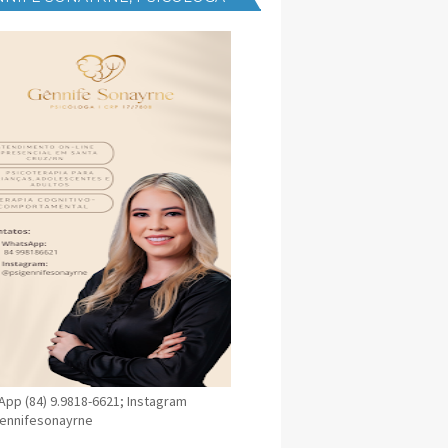
NICA EM SANTA CRUZ
pp (84) 9.9818-6621; Instagram
ennifesonayrne