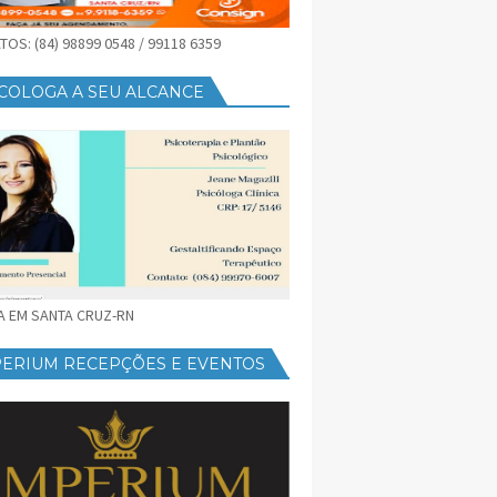
OS: (84) 98899 0548 / 99118 6359
COLOGA A SEU ALCANCE
CA EM SANTA CRUZ-RN
PERIUM RECEPÇÕES E EVENTOS