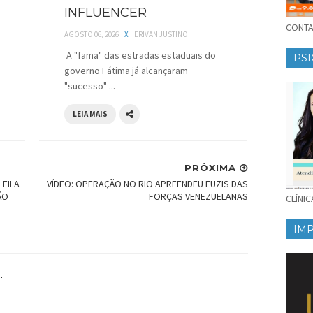
INFLUENCER
CONTAT
AGOSTO 06, 2026
X
ERIVAN JUSTINO
A "fama" das estradas estaduais do
PSI
governo Fátima já alcançaram
"sucesso" ...
LEIA MAIS
PRÓXIMA
 FILA
VÍDEO: OPERAÇÃO NO RIO APREENDEU FUZIS DAS
ÃO
FORÇAS VENEZUELANAS
CLÍNI
IM
.