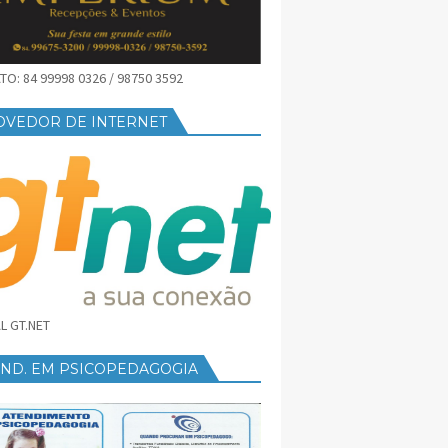
O: 84 99998 0326 / 98750 3592
OVEDOR DE INTERNET
L GT.NET
END. EM PSICOPEDAGOGIA