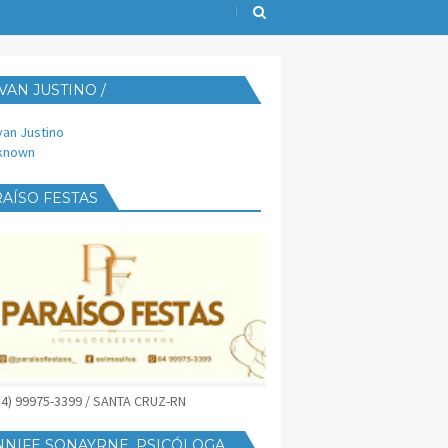
VAN JUSTINO /
IJUST@YAHOO.COM.BR
van Justino
known
AÍSO FESTAS
(84) 99975-3399 / SANTA CRUZ-RN
NNIFE SONAYRNE, PSICÓLOGA