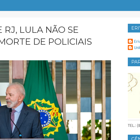
 RJ, LULA NÃO SE
ERI
ER
MORTE DE POLICIAIS
Eri
Un
PAR
TEL.: 
GÊ