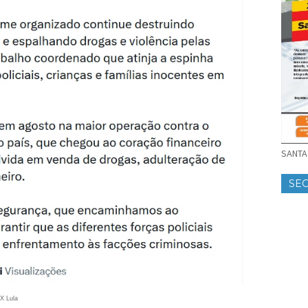
SANTA 
SE
X Lula