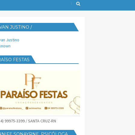
VAN JUSTINO /
IJUST@YAHOO.COM.BR
van Justino
known
AÍSO FESTAS
(84) 99975-3399 / SANTA CRUZ-RN
NNIFE SONAYRNE, PSICÓLOGA