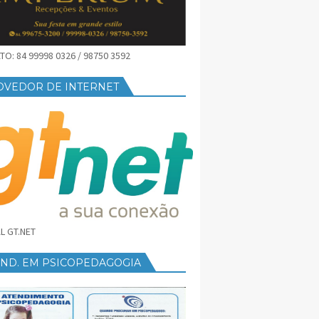
O: 84 99998 0326 / 98750 3592
OVEDOR DE INTERNET
L GT.NET
END. EM PSICOPEDAGOGIA