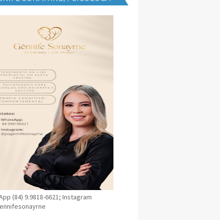
NICA EM SANTA CRUZ
pp (84) 9.9818-6621; Instagram
ennifesonayrne