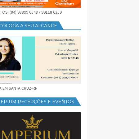
OS: (84) 98899 0548 / 99118 6359
COLOGA A SEU ALCANCE
CA EM SANTA CRUZ-RN
PERIUM RECEPÇÕES E EVENTOS