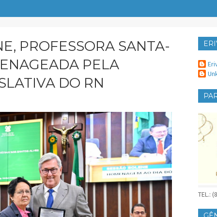
NE, PROFESSORA SANTA-
ERI
ER
MENAGEADA PELA
Eri
Un
SLATIVA DO RN
PAR
TEL.: 
GÊ