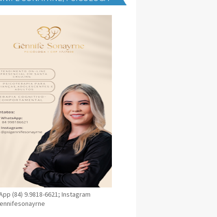
NICA EM SANTA CRUZ
pp (84) 9.9818-6621; Instagram
ennifesonayrne