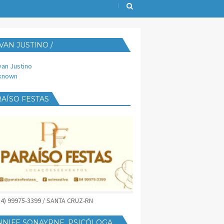
VAN JUSTINO /
IJUST@YAHOO.COM.BR
van Justino
known
AÍSO FESTAS
(84) 99975-3399 / SANTA CRUZ-RN
NNIFE SONAYRNE, PSICÓLOGA