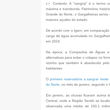
👉 Contexto: A "sangria" é o termo u
máxima e transborda. Patrimônio histórico
Grande do Norte, o Gargalheiras serviu
maiores açudes do estado.
De acordo com o Igarn, em comparação 
carga de água acumulada no Gargalhei
em 2024.
Na época, a Companhia de Águas e 
alternativas para evitar o colapso no fo
vizinho que também é abastecido pelo 
habitantes.
O
primeiro reservatório a sangrar nest
do Norte
, no mês de janeiro, segundo o I
Em janeiro, as chuvas ficaram acima 
Central, onde a Região Seridó se locali
observada uma média de 150,1 milíme