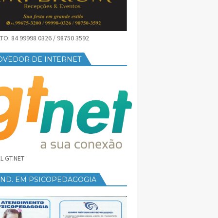
O: 84 99998 0326 / 98750 3592
OVEDOR DE INTERNET
L GT.NET
END. EM PSICOPEDAGOGIA