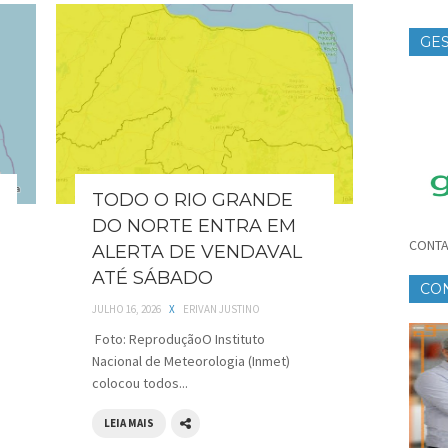
GES
TE
TODO O RIO GRANDE
DO NORTE ENTRA EM
CONTA
ALERTA DE VENDAVAL
ATÉ SÁBADO
CO
JULHO 16, 2026
X
ERIVAN JUSTINO
CR
Foto: ReproduçãoO Instituto
Nacional de Meteorologia (Inmet)
colocou todos...
LEIA MAIS