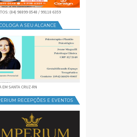
OS: (84) 98899 0548 / 99118 6359
COLOGA A SEU ALCANCE
CA EM SANTA CRUZ-RN
PERIUM RECEPÇÕES E EVENTOS