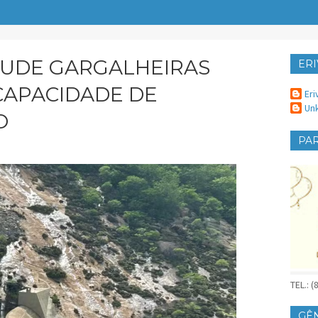
ÇUDE GARGALHEIRAS
ERI
ER
CAPACIDADE DE
Eri
Un
O
PAR
TEL.: 
GÊ