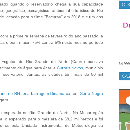
sado quando o reservatório chega à sua capacidade
OD
, geográfico, paisagístico, ambiental e turístico do Rio
 de locação para o filme "Bacurau" em 2018 e é um dos
com a primeira semana de fevereiro do ano passado, a
ras é bem maior: 75% contra 5% neste mesmo período
Esgotos do Rio Grande do Norte (Caern) buscava
84 999
rnecimento de água para Acari e
Currais Novos
, município
reservatório. Juntas, as cidades têm mais de 50 mil
CAS
e ano no RN foi a barragem Dinamarca
, em
Serra Negra
garn.
do esperado no Rio Grande do Norte. Na Mesorregião
za, o esperado para o mês era de 58,2 milímetros e foi
tros pela Unidade Instrumental de Meteorologia da