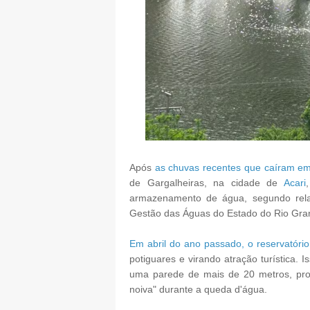
Após
as chuvas recentes que caíram em
de Gargalheiras, na cidade de
Acari
armazenamento de água, segundo relatór
Gestão das Águas do Estado do Rio Gran
Em abril do ano passado, o reservatóri
potiguares e virando atração turística. 
uma parede de mais de 20 metros, pro
noiva" durante a queda d'água.