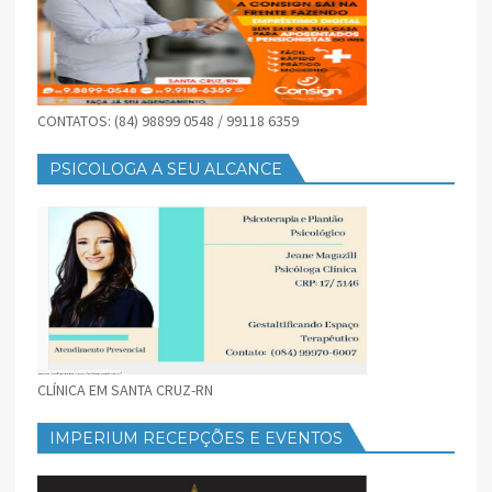
CONTATOS: (84) 98899 0548 / 99118 6359
PSICOLOGA A SEU ALCANCE
CLÍNICA EM SANTA CRUZ-RN
IMPERIUM RECEPÇÕES E EVENTOS