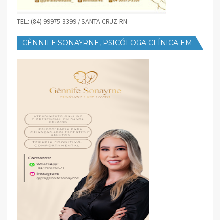
TEL.: (84) 99975-3399 / SANTA CRUZ-RN
GÊNNIFE SONAYRNE, PSICÓLOGA CLÍNICA EM
SANTA CRUZ