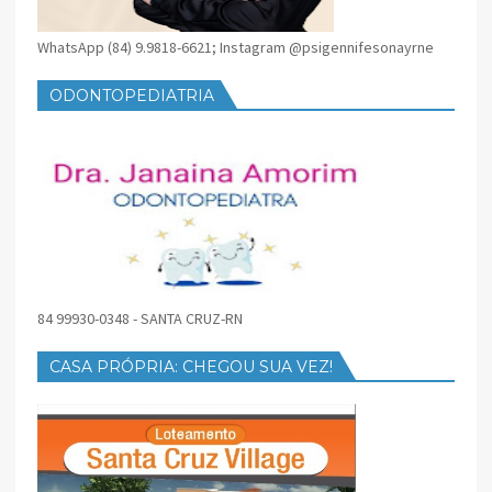
WhatsApp (84) 9.9818-6621; Instagram @psigennifesonayrne
ODONTOPEDIATRIA
84 99930-0348 - SANTA CRUZ-RN
CASA PRÓPRIA: CHEGOU SUA VEZ!