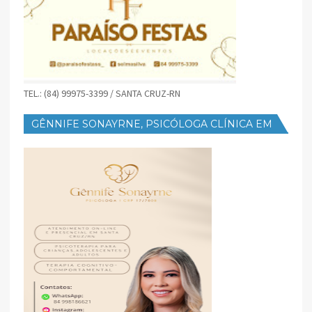
TEL.: (84) 99975-3399 / SANTA CRUZ-RN
GÊNNIFE SONAYRNE, PSICÓLOGA CLÍNICA EM
SANTA CRUZ