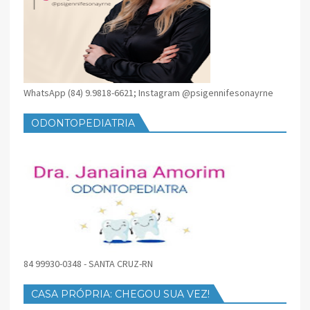
WhatsApp (84) 9.9818-6621; Instagram @psigennifesonayrne
ODONTOPEDIATRIA
84 99930-0348 - SANTA CRUZ-RN
CASA PRÓPRIA: CHEGOU SUA VEZ!